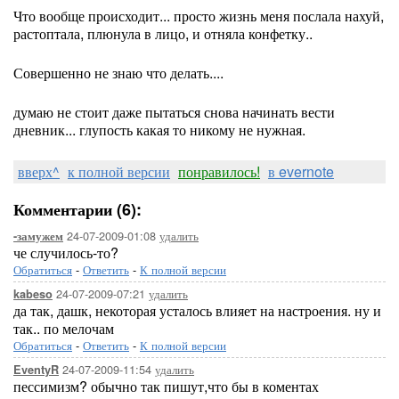
Что вообще происходит... просто жизнь меня послала нахуй,
растоптала, плюнула в лицо, и отняла конфетку..
Совершенно не знаю что делать....
думаю не стоит даже пытаться снова начинать вести
дневник... глупость какая то никому не нужная.
вверх^
к полной версии
понравилось!
в evernote
Комментарии (6):
24-07-2009-01:08
удалить
-замужем
че случилось-то?
Обратиться
-
Ответить
-
К полной версии
24-07-2009-07:21
удалить
kabeso
да так, дашк, некоторая усталось влияет на настроения. ну и
так.. по мелочам
Обратиться
-
Ответить
-
К полной версии
24-07-2009-11:54
удалить
EventyR
пессимизм? обычно так пишут,что бы в коментах