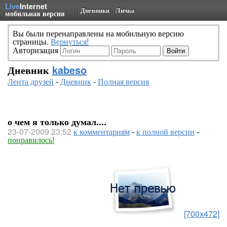
Live
Internet
Дневники
Личка
мобильная версия
Вы были перенаправлены на мобильную версию
страницы.
Вернуться!
Авторизация
Дневник
kabeso
Лента друзей
-
Дневник
-
Полная версия
о чем я только думал....
23-07-2009 23:52
к комментариям
-
к полной версии
-
понравилось!
[700x472]