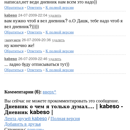
написал,нет веди дневник нам всем это надо))
Обратиться
-
Ответить
-
К полной версии
24-07-2009-22:04
удалить
kabeso
вам нужно чтоб я вел дневник? о.О Дашк, тебе надо чтоб я
вел дневник?)))))
Обратиться
-
Ответить
-
К полной версии
26-07-2009-20:36
удалить
-замужем
ну конечно же!
Обратиться
-
Ответить
-
К полной версии
26-07-2009-22:46
удалить
kabeso
... ладно буду отписываться тут))
Обратиться
-
Ответить
-
К полной версии
Комментарии (6):
вверх^
Вы сейчас не можете прокомментировать это сообщение.
Дневник о чем я только думал.... | kabeso -
Дневник kabeso |
Лента друзей kabeso
/
Полная версия
Добавить в друзья
Страницы:
раньше»