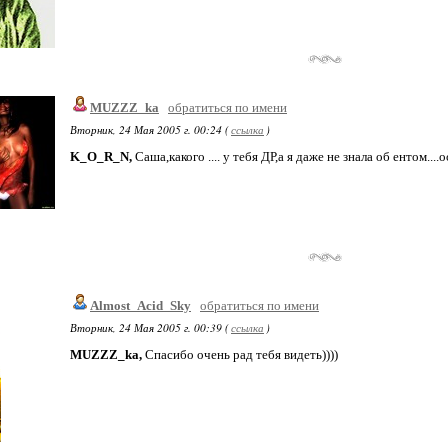
MUZZZ_ka
обратиться по имени
Вторник, 24 Мая 2005 г. 00:24 (
ссылка
)
K_O_R_N,
Саша,какого .... у тебя ДР,а я даже не знала об ентом....
Almost_Acid_Sky
обратиться по имени
Вторник, 24 Мая 2005 г. 00:39 (
ссылка
)
MUZZZ_ka,
Спасибо очень рад тебя видеть))))