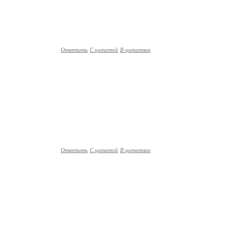
Ответить
С цитатой
В цитатник
Ответить
С цитатой
В цитатник