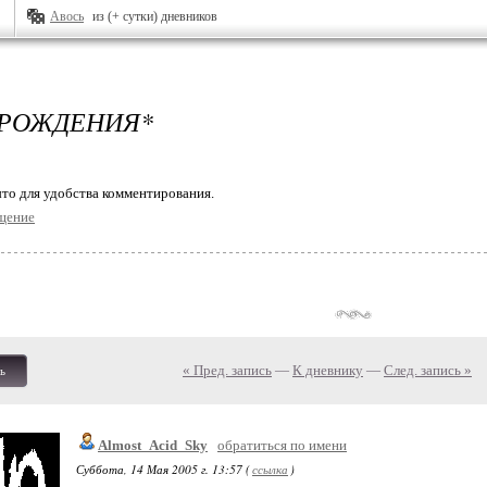
Авось
из (+ сутки) дневников
 РОЖДЕНИЯ*
то для удобства комментирования.
щение
« Пред. запись
—
К дневнику
—
След. запись »
ь
Almost_Acid_Sky
обратиться по имени
Суббота, 14 Мая 2005 г. 13:57 (
ссылка
)