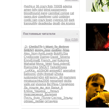
(hed)p.e
36 crazy fists
7000$
adema
amen
billy idol
blind passengers
bloodhound gang
cannibal corpse
cat
rapes dog
clawfinger
cold
coldplay
coptic rain
crazy town
cypress hill
dark
tranquillity
deadkedы
death
die krupps
Постоянные читатели
-
Все (158)
-2j-
ChriSsTTy
I_Want_To_Believe
SHENY
denny_rose
zast0pe
Лёва
Alex_Nory
AvrilLoveIn
BobRUSia
Cryptocode
Dairigg
David_Silveria
EnnvErmatE
French_owl
Kokonya
Mahallat
Mona_Veter
NasLojdeniE
Rajnochka
SNOUT
Yarka9Duwa
_LeKKa_
aSShOlll
anisvet07
aperative
balloonic
chilly-fireball
iZheka
justonedot
k0rn
k8t
kenny_88
mariolejn
mirakazachka2006
neeangell
stcilla
valik-val
vivaviva
ВетРень
Глаумуррр
Да_пошли_вы_все
Дарья_6
Елена_Чащина_-_Леныч
Невозможная_Валерия
Пусть_буду_Полли
Сестра_Эльды
облако_любви
ситандра