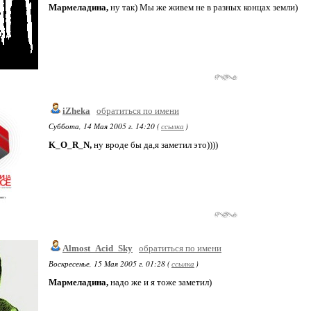
Мармеладина,
ну так) Мы же живем не в разных концах земли)
iZheka
обратиться по имени
Суббота, 14 Мая 2005 г. 14:20 (
ссылка
)
K_O_R_N,
ну вроде бы да,я заметил это))))
Almost_Acid_Sky
обратиться по имени
Воскресенье, 15 Мая 2005 г. 01:28 (
ссылка
)
Мармеладина,
надо же и я тоже заметил)