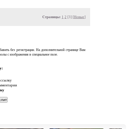
Страницы:
1
2
[3] [
Новые
]
авить без регистрации. На дополнительной странице Вам
волы с изображения в специальное поле.
у:
 ссылку
омментарии
нку