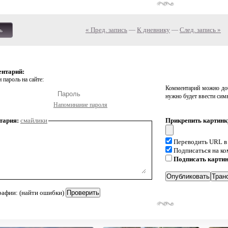
« Пред. запись
—
К дневнику
—
След. запись »
ь
ентарий:
 пароль на сайте:
Комментарий можно доб
нужно будет ввести сим
Напоминание пароля
тария:
смайлики
Прикрепить картинк
Переводить URL в
Подписаться на к
Подписать карти
рафии: (найти ошибки)