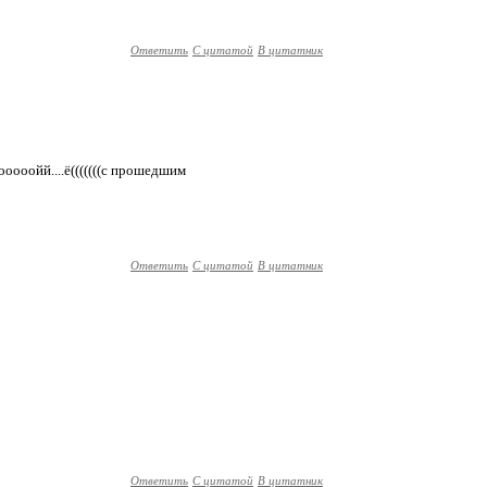
Ответить
С цитатой
В цитатник
оооооойй....ё(((((((с прошедшим
Ответить
С цитатой
В цитатник
Ответить
С цитатой
В цитатник