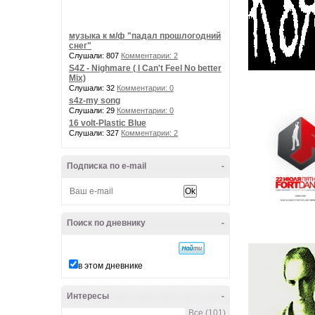
музыка к м/ф "падал прошлогодний
снег"
Слушали: 807
Комментарии: 2
S4Z - Nighmare ( I Can't Feel No better
Mix)
Слушали: 32
Комментарии: 0
s4z-my song
Слушали: 29
Комментарии: 0
16 volt-Plastic Blue
Слушали: 327
Комментарии: 2
Подписка по e-mail
-
Поиск по дневнику
-
в этом дневнике
Интересы
-
Все (101)