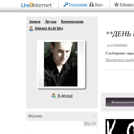
Регистрация
Вход
Рейтинги
Записи
Друзья
Комментарии
Almost Acid Sky
**ДЕНЬ
+ в цитатник
Cообщение скры
Прочитать сооб
В друзья
Комментироват
Музыка
-
Все (4)