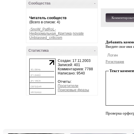
Сообщества
-
Читатель сообществ
Комментироват
(Всего в списке: 4)
-SnoW_PatRoL-
Неформальная_Критика
novate
Unbiassed_criticism
Добавить комм
Введите свое имя и
Статистика
-
Создан: 17.11.2003
Регистрация
Записей: 401
Комментариев: 7788
Текст коммен
Написано: 9540
Отчеты:
Посетители
Поисковые фразы
Проверка орфог