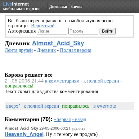
Live
Internet
Дневники
Личка
мобильная версия
Вы были перенаправлены на мобильную версию
страницы.
Вернуться!
Авторизация
Дневник
Almost_Acid_Sky
Лента друзей
-
Дневник
-
Полная версия
Корова решает все
21-05-2006 21:44
к комментариям
-
к полной версии
-
понравилось!
Текст скрыт для удобства комментирования
вверх^
к полной версии
понравилось!
в evernote
Комментарии (70):
«первая
«назад
29-05-2006-00:21
удалить
Almost_Acid_Sky
Heavenly_Angel
, Ну я те могу ее продать)