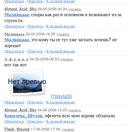
Обратиться
-
Ответить
-
К полной версии
29-05-2006-00:24
удалить
Almost_Acid_Sky
Малявкааа
, споры как раз в основном и возникают из-за
глупости
Обратиться
-
Ответить
-
К полной версии
29-05-2006-16:29
удалить
Малявкааа
Малявкааа
, это кому ты ее тут уже загнать хочешь? не
хорошо!
Обратиться
-
Ответить
-
К полной версии
04-06-2006-09:53
удалить
А_ф_р_и_к_а
вот так вот
[700x525]
Обратиться
-
Ответить
-
К полной версии
04-06-2006-10:25
удалить
Almost_Acid_Sky
Королева_Шутов
, офгиеть всю мою корову облапали
Обратиться
-
Ответить
-
К полной версии
17-06-2006-17:56
удалить
Flash_Wound