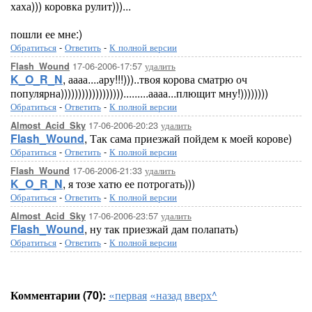
хаха))) коровка рулит)))...
пошли ее мне:)
Обратиться
-
Ответить
-
К полной версии
17-06-2006-17:57
удалить
Flash_Wound
K_O_R_N
, аааа....ару!!!)))..твоя корова сматрю оч
популярна)))))))))))))))))).........аааа...плющит мну!))))))))
Обратиться
-
Ответить
-
К полной версии
17-06-2006-20:23
удалить
Almost_Acid_Sky
Flash_Wound
, Так сама приезжай пойдем к моей корове)
Обратиться
-
Ответить
-
К полной версии
17-06-2006-21:33
удалить
Flash_Wound
K_O_R_N
, я тозе хатю ее потрогать)))
Обратиться
-
Ответить
-
К полной версии
17-06-2006-23:57
удалить
Almost_Acid_Sky
Flash_Wound
, ну так приезжай дам полапать)
Обратиться
-
Ответить
-
К полной версии
Комментарии (70):
«первая
«назад
вверх^