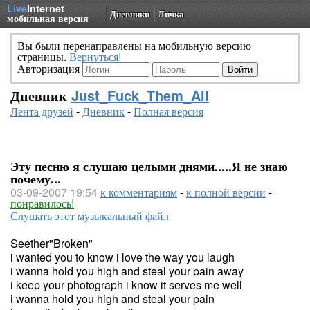
Live
Internet
Дневники
Личка
мобильная версия
Вы были перенаправлены на мобильную версию
страницы.
Вернуться!
Авторизация
Дневник
Just_Fuck_Them_All
Лента друзей
-
Дневник
-
Полная версия
Эту песню я слушаю целыми днями.....Я не знаю
почему...
03-09-2007 19:54
к комментариям
-
к полной версии
-
понравилось!
Слушать этот музыкальный файл
Seether"Broken"
i wanted you to know i love the way you laugh
i wanna hold you high and steal your pain away
i keep your photograph i know it serves me well
i wanna hold you high and steal your pain