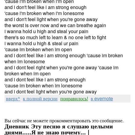
'cause i'm broken when i'm open
and i don't feel like i am strong enough
'cause i'm broken when i'm lonesome
and i don't feel light when you're gone away
the worst is over now and we can breathe again
i wanna hold u high and steal your pain
there's so much left to learn & no one left to fight
i wanna hold u high & steal ur pain
'cause im broken when im open
and i dont feel like i am strong enough 'cause im broken
when im lonesome
and i dont feel right when you're gone away 'cause im
broken when im open
and i dont feel like i am strong enough
'cause im broken when im lonesome
and i dont feel light when you're gone away
вверх^
к полной версии
понравилось!
в evernote
Вы сейчас не можете прокомментировать это сообщение.
Дневник Эту песню я слушаю целыми
днями.....Я не знаю почему... |