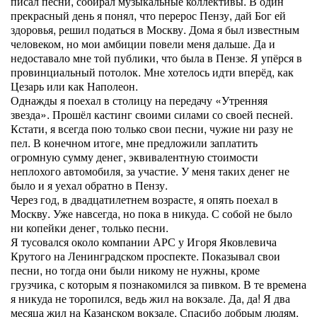
писал песни, собирал музыкальные коллективы. В один
прекрасный день я понял, что перерос Пензу, дай Бог ей
здоровья, решил податься в Москву. Дома я был известным
человеком, но мои амбиции повели меня дальше. Да и
недоставало мне той публики, что была в Пензе. Я упёрся в
провинциальный потолок. Мне хотелось идти вперёд, как
Цезарь или как Наполеон.
Однажды я поехал в столицу на передачу «Утренняя
звезда». Прошёл кастинг своими силами со своей песней.
Кстати, я всегда пою только свои песни, чужие ни разу не
пел. В конечном итоге, мне предложили заплатить
огромную сумму денег, эквивалентную стоимости
неплохого автомобиля, за участие. У меня таких денег не
было и я уехал обратно в Пензу.
Через год, в двадцатилетнем возрасте, я опять поехал в
Москву. Уже навсегда, но пока в никуда. С собой не было
ни копейки денег, только песни.
Я тусовался около компании АРС у Игоря Яковлевича
Крутого на Ленинградском проспекте. Показывал свои
песни, но тогда они были никому не нужны, кроме
грузчика, с которым я познакомился за пивком. В те времена
я никуда не торопился, ведь жил на вокзале. Да, да! Я два
месяца жил на Казанском вокзале. Спасибо добрым людям,