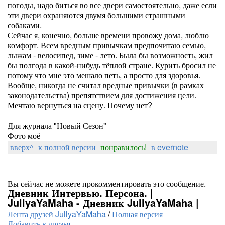
погоды, надо биться во все двери самостоятельно, даже если
эти двери охраняются двумя большими страшными
собаками.
Сейчас я, конечно, больше времени провожу дома, люблю
комфорт. Всем вредным привычкам предпочитаю семью,
лыжам - велосипед, зиме - лето. Была бы возможность, жил
бы полгода в какой-нибудь тёплой стране. Курить бросил не
потому что мне это мешало петь, а просто для здоровья.
Вообще, никогда не считал вредные привычки (в рамках
законодательства) препятствием для достижения цели.
Мечтаю вернуться на сцену. Почему нет?
Для журнала "Новый Сезон"
Фото моё
вверх^
к полной версии
понравилось!
в evernote
Вы сейчас не можете прокомментировать это сообщение.
Дневник Интервью. Персона. |
JullyaYaMaha - Дневник JullyaYaMaha |
Лента друзей JullyaYaMaha
/
Полная версия
Добавить в друзья