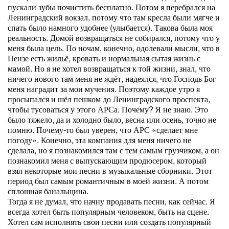
пускали зубы почистить бесплатно. Потом я перебрался на
Ленинградский вокзал, потому что там кресла были мягче и
спать было намного удобнее (улыбается). Такова была моя
реальность. Домой возвращаться не собирался, потому что у
меня была цель. По ночам, конечно, одолевали мысли, что в
Пензе есть жильё, кровать и нормальная сытая жизнь с
мамой. Но я не хотел возвращаться к той жизни, знал, что
ничего нового там меня не ждёт, надеялся, что Господь Бог
меня наградит за мои мучения. Поэтому каждое утро я
просыпался и шёл пешком до Ленинградского проспекта,
чтобы тусоваться у этого АРСа. Почему? Я не знаю. Это
было тяжело, да и холодно было, весна или осень, точно не
помню. Почему-то был уверен, что АРС «сделает мне
погоду». Конечно, эта компания для меня ничего не
сделала, но я познакомился там с тем самым грузчиком, а он
познакомил меня с выпускающим продюсером, который
взял некоторые мои песни в музыкальные сборники. Этот
период был самым романтичным в моей жизни. А потом
сплошная банальщина.
Тогда я не думал, что начну продавать песни, как сейчас. Я
всегда хотел быть популярным человеком, быть на сцене.
Хотел сам исполнять свои песни или создать популярный