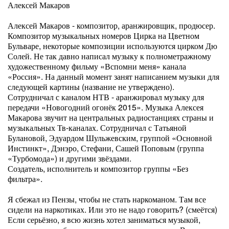
Алексей Макаров
Алексей Макаров - композитор, аранжировщик, продюсер.
Композитор музыкальных номеров Цирка на Цветном
Бульваре, некоторые композиции используются цирком Дю
Солей. Не так давно написал музыку к полнометражному
художественному фильму «Вспомни меня» канала
«Россия». На данный момент занят написанием музыки для
следующей картины (название не утверждено).
Сотрудничал с каналом НТВ - аранжировал музыку для
передачи «Новогодний огонёк 2015». Музыка Алексея
Макарова звучит на центральных радиостанциях страны и
музыкальных Тв-каналах. Сотрудничал с Татьяной
Булановой, Эдуардом Шульжевским, группой «Основной
Инстинкт», Дэнэро, Стефани, Сашей Поповым (группа
«Турбомода») и другими звёздами.
Создатель, исполнитель и композитор группы «Без
фильтра».
Я сбежал из Пензы, чтобы не стать наркоманом. Там все
сидели на наркотиках. Или это не надо говорить? (смеётся)
Если серьёзно, я всю жизнь хотел заниматься музыкой,