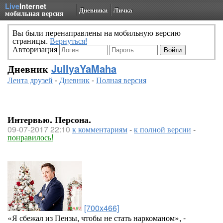
Live
Internet
Дневники
Личка
мобильная версия
Вы были перенаправлены на мобильную версию
страницы.
Вернуться!
Авторизация
Дневник
JullyaYaMaha
Лента друзей
-
Дневник
-
Полная версия
Интервью. Персона.
09-07-2017 22:10
к комментариям
-
к полной версии
-
понравилось!
[700x466]
«Я сбежал из Пензы, чтобы не стать наркоманом», -