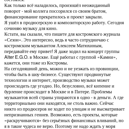
Как только всё наладилось, произошёл неожиданный
поворот - мой коллега поссорился со своим братом,
финансирование прекратилось и проект закрыли.
Я ушёл в продюсерскую и композиторскую работу. Сегодня
сочиняю музыку для кино.
Кстати, вы сказали, что пишете для костромского журнала
«Сезон». Это интересно, ведь я часто сотрудничаю с
костромским музыкантом Алексеем Матюхиным,
передавайте ему привет! Я даже ходил на концерт группы
Alter E.G.O. в Москве. Ещё работал с группой «Камни»,
кажется, они тоже из Костромы.
На сегодняшний день, можно и не уезжать из провинции,
чтобы быть в шоу-бизнесе. Существуют продвинутые
технологии и интернет, производство музыки может
происходить где угодно. Но, безусловно, всё кипение и
бурление происходит в Москве и в Питере. Проблемы
музыкантов всей страны упираются в одно - в деньги. А где
территориально они находятся, не столь важно. Сейчас
никто из продюсеров не ходит по улицам и не высматривает
непризнанных гениев. Возможно, есть проекты, которые
«раскручиваются» без серьёзных финансовых вливаний, но
я в такие чудеса не верю. Поэтому не надо ждать у моря