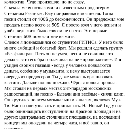
коллектив. Чудо произошло, но не сразу.
Сначала меня познакомили с известным продюсером
Степаном Разиным. Ему понравилась моя песня. Тогда
песни стоили от 100$ до бесконечности. Он предложил мне
продать песню всего за 50$. Я просто взял у него деньги и
ушёл, ведь жить было совсем не на что. Эти первые
Стёпины 50$ помогли мне выжить.
Следом я познакомился со студентом ГИТИСа. У него было
много амбиций и богатый брат. Мы решили сделать группу
«Без фильтра». Петь он не умел, песни не сочинял, это
делал я, зато его брат оплачивал наше «продвижение». И я
увидел своими глазами - когда у человека появляются
деньги, особенно у музыканта, к нему выстраивается
очередь из продюсеров. Ты даже можешь организовать
кастинг. Дальше пошло-поехало. Чёрная полоса прошла.
Мы стояли на первых местах хит-парадов московских
радиостанций, на песню «Бывали дни весёлые» сняли клип.
Он крутился по всем музыкальным каналам, включая Муз-
Тв. Нас начали узнавать и приглашать. На Новый Год у нас
было одиннадцать выступлений на Красной площади и на
других центральных столичных площадках, на последний
концерт мы опоздали на четыре часа, и всё равно, он
состоялся.