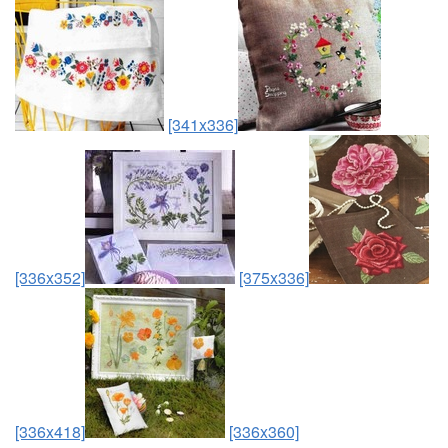
[341x336]
[336x352]
[375x336]
[336x418]
[336x360]