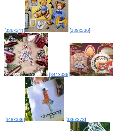
[336x341]
[339x336]
[341x336]
[448x336]
[336x373]