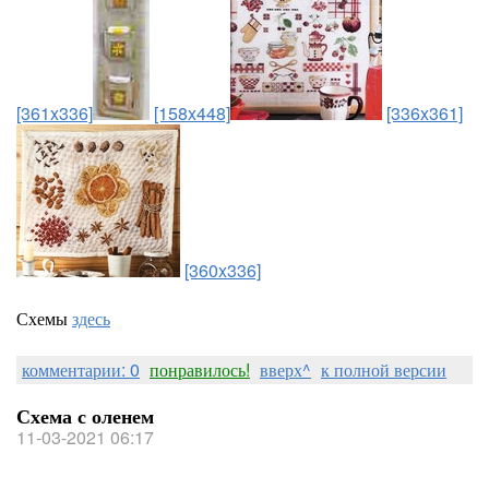
[361x336]
[158x448]
[336x361]
[360x336]
Схемы
здесь
комментарии: 0
понравилось!
вверх^
к полной версии
Схема с оленем
11-03-2021 06:17