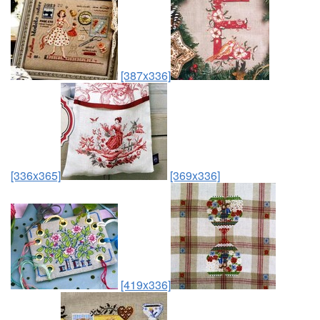
[387x336]
[336x365]
[369x336]
[419x336]