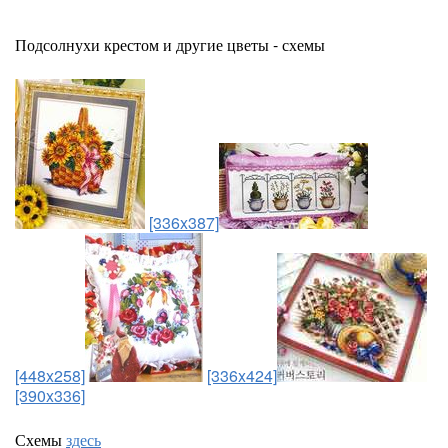
Подсолнухи крестом и другие цветы - схемы
[336x387]
[448x258]
[336x424]
[390x336]
Схемы
здесь