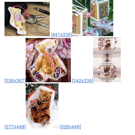
[441x336]
[336x367]
[342x336]
[277x448]
[328x448]