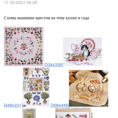
11-03-2021 06:28
Схемы вышивки крестом на тему кухни и сада
[336x336]
[448x331]
[308x448]