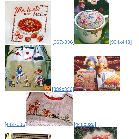
[367x336]
[334x448]
[339x336]
[442x336]
[448x326]