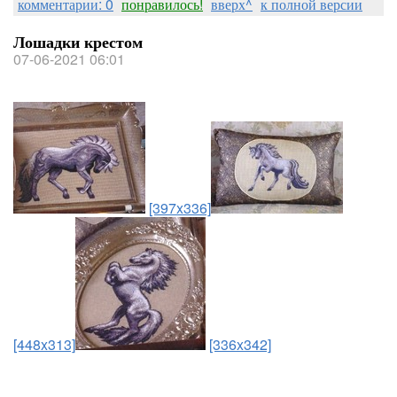
комментарии: 0
понравилось!
вверх^
к полной версии
Лошадки крестом
07-06-2021 06:01
[397x336]
[448x313]
[336x342]