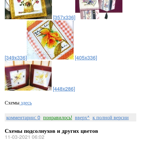
[357x336]
[349x336]
[405x336]
[448x286]
Схемы
здесь
комментарии: 0
понравилось!
вверх^
к полной версии
Схемы подсолнухов и других цветов
11-03-2021 06:02