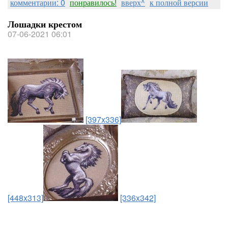
комментарии: 0
понравилось!
вверх^
к полной версии
Лошадки крестом
07-06-2021 06:01
[397x336]
[448x313]
[336x342]