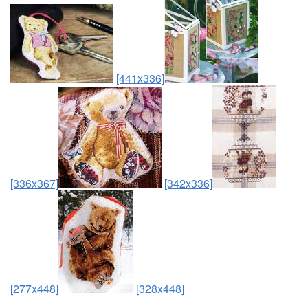
[441x336]
[336x367]
[342x336]
[277x448]
[328x448]