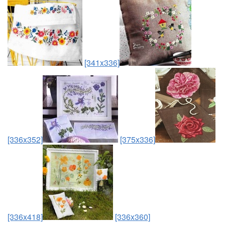
[341x336]
[336x352]
[375x336]
[336x418]
[336x360]