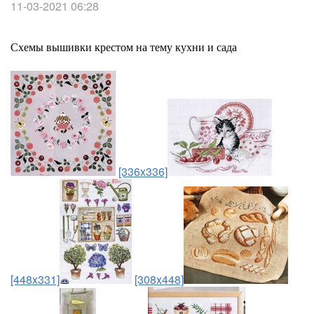
11-03-2021 06:28
Схемы вышивки крестом на тему кухни и сада
[336x336]
[448x331]
[308x448]