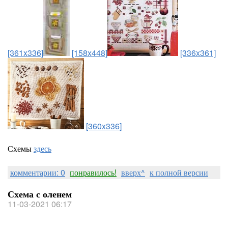
[361x336]
[158x448]
[336x361]
[360x336]
Схемы
здесь
комментарии: 0
понравилось!
вверх^
к полной версии
Схема с оленем
11-03-2021 06:17