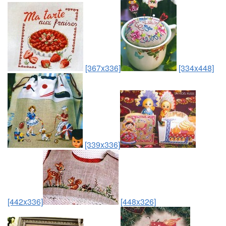
[367x336]
[334x448]
[339x336]
[442x336]
[448x326]