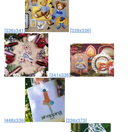
[336x341]
[339x336]
[341x336]
[448x336]
[336x373]