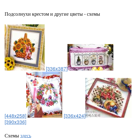
Подсолнухи крестом и другие цветы - схемы
[336x387]
[448x258]
[336x424]
[390x336]
Схемы
здесь