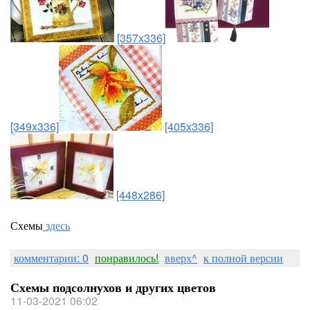
[357x336]
[349x336]
[405x336]
[448x286]
Схемы
здесь
комментарии: 0
понравилось!
вверх^
к полной версии
Схемы подсолнухов и других цветов
11-03-2021 06:02