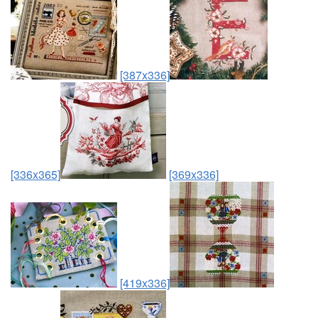
[387x336]
[336x365]
[369x336]
[419x336]