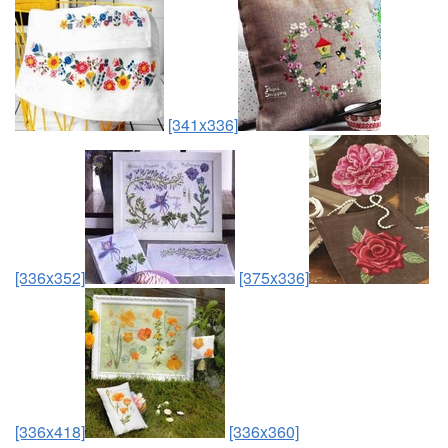
[341x336]
[336x352]
[375x336]
[336x418]
[336x360]