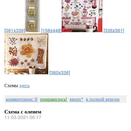
[361x336]
[158x448]
[336x361]
[360x336]
Схемы
здесь
комментарии: 0
понравилось!
вверх^
к полной версии
Схема с оленем
11-03-2021 06:17