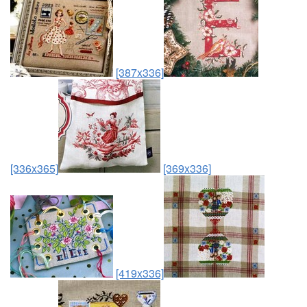
[387x336]
[336x365]
[369x336]
[419x336]