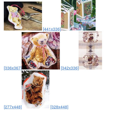
[441x336]
[336x367]
[342x336]
[277x448]
[328x448]