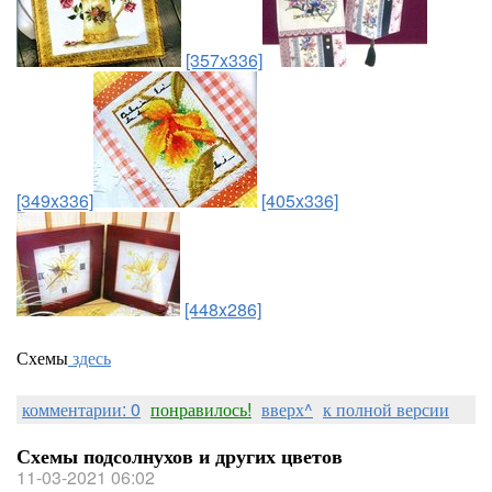
[357x336]
[349x336]
[405x336]
[448x286]
Схемы
здесь
комментарии: 0
понравилось!
вверх^
к полной версии
Схемы подсолнухов и других цветов
11-03-2021 06:02