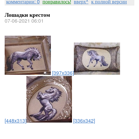
комментарии: 0
понравилось!
вверх^
к полной версии
Лошадки крестом
07-06-2021 06:01
[397x336]
[448x313]
[336x342]