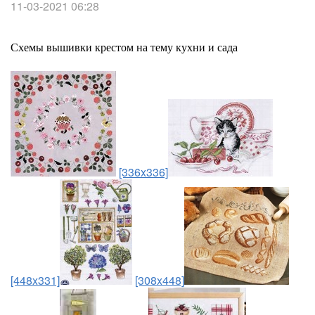
11-03-2021 06:28
Схемы вышивки крестом на тему кухни и сада
[336x336]
[448x331]
[308x448]