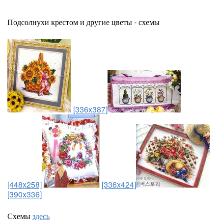
Подсолнухи крестом и другие цветы - схемы
[336x387]
[448x258]
[336x424]
[390x336]
Схемы
здесь