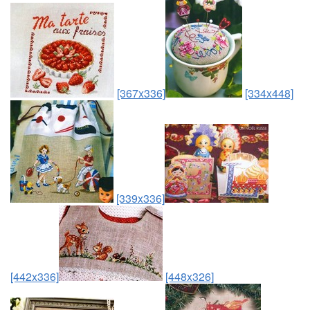
[367x336]
[334x448]
[339x336]
[442x336]
[448x326]