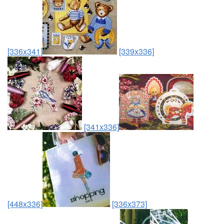
[336x341]
[339x336]
[341x336]
[448x336]
[336x373]