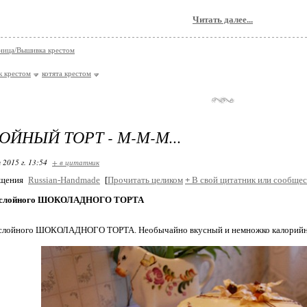
Читать далее...
ница/Вышивка крестом
к крестом
котята крестом
ОЙНЫЙ ТОРТ - М-М-М...
 2015 г. 13:54
+ в цитатник
бщения
Russian-Handmade
[
Прочитать целиком
+
В свой цитатник или сообщес
ехслойного ШОКОЛАДНОГО ТОРТА
хслойного ШОКОЛАДНОГО ТОРТА. Необычайно вкусный и немножко калорийный 