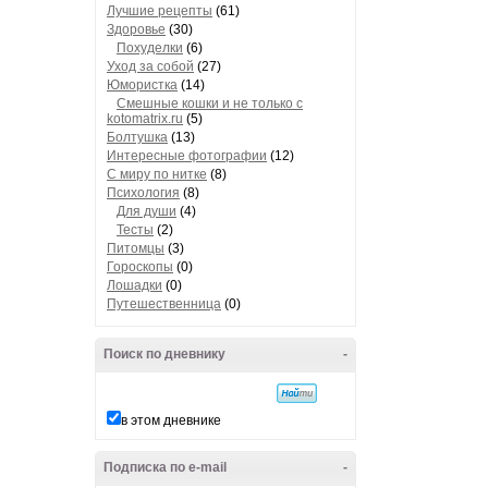
Лучшие рецепты
(61)
Здоровье
(30)
Похуделки
(6)
Уход за собой
(27)
Юмористка
(14)
Смешные кошки и не только с
kotomatrix.ru
(5)
Болтушка
(13)
Интересные фотографии
(12)
С миру по нитке
(8)
Психология
(8)
Для души
(4)
Тесты
(2)
Питомцы
(3)
Гороскопы
(0)
Лошадки
(0)
Путешественница
(0)
Поиск по дневнику
-
в этом дневнике
Подписка по e-mail
-