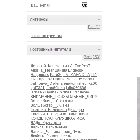
Интересы
-
Все (1)
вышивка крестом
Постоянные читатели
-
Все (253)
Деловой_Константин
A_EveResT
Alissija_Flear
Baksita
Endless-
Happiness
Karo30
LA_MAGNOLIA
LIZ-
LIZ
Lapa982
Liliania
Nanka95
Sonya-
pal
Tonya_D
alenalenakor
fishechka66
gal7381
irina60irina
julia060686
larissa63
lyana9
pirina10
tatuncev
ВНИМАНИЕ_ПСИХБОЛЬНЫЕ_ЛИРУ
Волшебница_Светлана
Волшебство__Жизни
Гюзялия_Валишина
Дитафро
Евгения_Ева
Ирина_Тюменцева
КОНДЕНСАТ
КУМУШКА-ЛИСА
ЛАДа_Крутицкая
Лариса_Васильевна_
Лариса_Чащина
Леля_Луцко
Любовь_Рыжая_осень