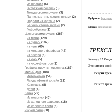
Из шпагата
(6)
Витражная роспись
(5)
Тильда своими руками
(3)
Панно, картины своими руками
(2)
Рубрики:
Рукодель
Поделки из картона
(2)
Бабочки своими руками
(2)
Метки:
медвежоно
Гофробумага
(2)
Цветы своими руками
(363)
из ткани
(129)
из бумаги
(102)
из лент
(60)
ТРЕХСЛ
из холодного фарфора
(42)
из бисера
(6)
Четверг, 22 Января
из кожи
(5)
из кофе-фильтров
(2)
Это цитата соо
Графика, рисунки, живопись
(187)
Милый дом
(108)
Рецепт тр
Интерьерчик
(54)
Ландшафтный дизайн
(32)
Рецепт тре
Хозяюшка
(8)
Детки
(4)
Лепка
(79)
Из пластики
(46)
Из холодного фарфора
(18)
Из соленого теста
(6)
Рисуем сами
(68)