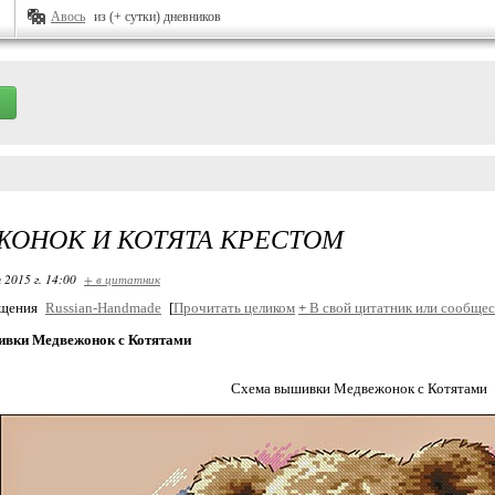
Авось
из (+ сутки) дневников
ОНОК И КОТЯТА КРЕСТОМ
 2015 г. 14:00
+ в цитатник
бщения
Russian-Handmade
[
Прочитать целиком
+
В свой цитатник или сообщес
вки Медвежонок с Котятами
Схема вышивки Медвежонок с Котятами