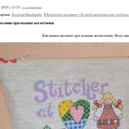
 2015 г. 13:51
+ в цитатник
бщения
Russian-Handmade
[
Прочитать целиком
+
В свой цитатник или сообщес
молнию при пошиве косметички
Как вшить молнию при пошиве косметички. Фото мас