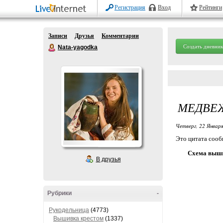
Регистрация
Вход
Рейтинги
Записи
Друзья
Комментарии
Создать дневник
Nata-yagodka
МЕДВЕЖ
Четверг, 22 Января
Это цитата соо
Схема выши
В друзья
Рубрики
-
Рукодельница
(4773)
Вышивка крестом
(1337)