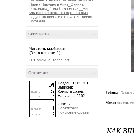
Наталья_Гридина
Наташа-Звездочка
Плана
Плюндель
Рина_Санина
Роксолана_Лада
Солнечный__мир
Феления
веточка-ветка
кореопсис
ладуш_ка
пасюк
светлячок_9
таисия-
Голубева
Сообщества
-
Читатель сообществ
(Всего в списке: 1)
О_Самом_Интересном
Статистика
-
Создан: 11.05.2010
Записей:
Комментариев:
Рубрики:
Лучшие 
Написано: 6562
Метки:
рецепты то
Отчеты:
Посетители
Поисковые фразы
КАК В