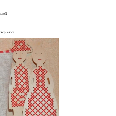
тво!
]
тер-класс