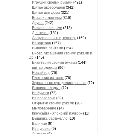
Игрушки своими руками
(491)
Шитье аксессуаров
(342)
Шитье для дома
(321)
Вязание крючком
(316)
Другое
(242)
Вязание спицами
(218)
Для кукол
(181)
Лоскутное шитье, пэчворк
(159)
Из картона
(157)
Вышивка лентами
(154)
Бисер: украшения своими руками и
др.
(145)
Бижутерия своими руками
(144)
шитье одежды
(96)
Новый год
(76)
Плетение из газет
(76)
Журналы по рукоделию разные
(72)
Вышивка гладью
(72)
Из бумаги
(72)
Из проволоки
(39)
Открытки своими руками
(20)
Мыловарение
(14)
Кинусайга - японский пэчворк
(11)
Вышивка барджелло
(10)
Валяние
(9)
Из пуговиц
(9)
Декупаж
(6)