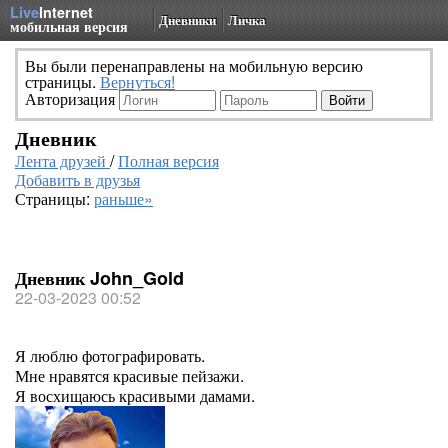
Live
Internet
Дневники
Личка
мобильная версия
Вы были перенаправлены на мобильную версию
страницы.
Вернуться!
Авторизация
Дневник
Лента друзей
/
Полная версия
Добавить в друзья
Страницы:
раньше»
Дневник John_Gold
22-03-2023 00:52
Я люблю фотографировать.
Мне нравятся красивые пейзажи.
Я восхищаюсь красивыми дамами.