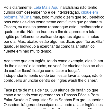
Pois claramente,
Leia Mais Aqui
narcisismo não tenho
cursos com desempenho e de interpretação,
clique em
próxima PáGina
mas, todo mundo dizem que sou benéfico,
pois todos os dias treinamento com filmes que ganharam
Oscars, eu mesmo posso reparar que estou melhorando a
qualquer dia. Não há truques a fim de aprender a falar
inglês perfeitamente praticando apenas alguns minutos
por dia. Mas, abaixo estão algumas dicas que irão auxiliar
qualquer indivíduo a exercitar tal como falar britânico
fluente em não muito tempo.
Acontece que em inglês, tendo como exemplo, eles falam
do the dishes" e também, se você for elucidar isso ao aba
da caráter ficará fidalgo como fazer a louça".
Independentemente de de bom estar lavar a louça, não é
corriqueiro anunciar dentro de inglês wash the dishes".
Faça parte de mais de 126.530 alunos de britânico que
estão a sentido com aprender os 3 Passos Fáceis Para
Falar Saxão e Conquistar Seus Sonhos Em grau superior
Ousados. Irá gerar desculpas destinado a falar inglês nos