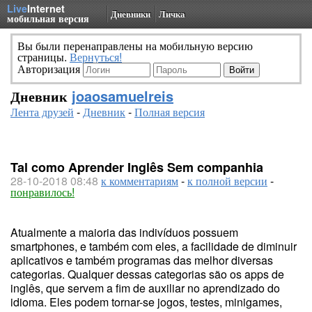
Live
Internet
Дневники
Личка
мобильная версия
Вы были перенаправлены на мобильную версию
страницы.
Вернуться!
Авторизация
Дневник
joaosamuelreis
Лента друзей
-
Дневник
-
Полная версия
Tal como Aprender Inglês Sem companhia
28-10-2018 08:48
к комментариям
-
к полной версии
-
понравилось!
Atualmente a maioria das indivíduos possuem
smartphones, e também com eles, a facilidade de diminuir
aplicativos e também programas das melhor diversas
categorias. Qualquer dessas categorias são os apps de
inglês, que servem a fim de auxiliar no aprendizado do
idioma. Eles podem tornar-se jogos, testes, minigames,