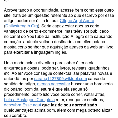
Aproveitando a oportunidade, acesse bem como este outro
site, trata de um questão referente ao que escrevo por esse
artigo, podes ser útil a leitura:
Clique Aqui Agora
(
Dailystrength.Org
). Seria capaz estar apenas certo
vantajoso de certo e-commerce, mas televisor publicado
no canal do YouTube da instituição Allegro está causando
comoção. anúncio voltado destinado a coletivo polaco
mostra certo senhor que aquisição através da web um livro
para exercitar a linguagem inglês.
Uma modo acima divertida para saber é ler certa
enxurrada a coisas, pode ser, livros, revistas, quadrinhos
etc. Ao ler você consegue contextualizar palavras novas e
entendê-las por
sarahq1127809.wikidot.com
causa de
sentido do artigo,
menos necessitar
buscar uma hora certo
dicionário. bom da leitura é que ela segue sô
procedimento, posto isto você pode correr, voltar atrás,
Leia a Postagem Completa
reler, renegociar sentidos,
descubra Esse aqui
que faz de seu aprendizado
qualquer trajeto acima bom, além com mega potencializar
seu cérebro.