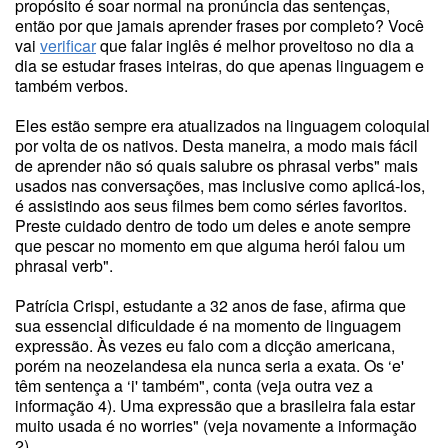
propósito é soar normal na pronúncia das sentenças,
então por que jamais aprender frases por completo? Você
vai
verificar
que falar inglês é melhor proveitoso no dia a
dia se estudar frases inteiras, do que apenas linguagem e
também verbos.
Eles estão sempre era atualizados na linguagem coloquial
por volta de os nativos. Desta maneira, a modo mais fácil
de aprender não só quais salubre os phrasal verbs" mais
usados nas conversações, mas inclusive como aplicá-los,
é assistindo aos seus filmes bem como séries favoritos.
Preste cuidado dentro de todo um deles e anote sempre
que pescar no momento em que alguma herói falou um
phrasal verb".
Patrícia Crispi, estudante a 32 anos de fase, afirma que
sua essencial dificuldade é na momento de linguagem
expressão. Às vezes eu falo com a dicção americana,
porém na neozelandesa ela nunca seria a exata. Os ‘e'
têm sentença a ‘i' também", conta (veja outra vez a
informação 4). Uma expressão que a brasileira fala estar
muito usada é no worries" (veja novamente a informação
2).