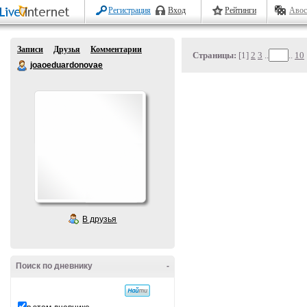
Регистрация
Вход
Рейтинги
Авос
Записи
Друзья
Комментарии
Страницы:
[1]
2
3
..
..
10
joaoeduardonovae
В друзья
Поиск по дневнику
-