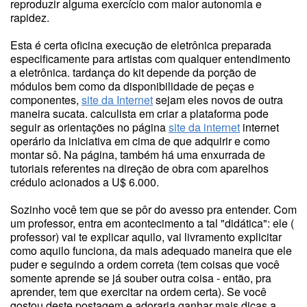
reproduzir alguma exercício com maior autonomia e
rapidez.
Esta é certa oficina execução de eletrônica preparada
especificamente para artistas com qualquer entendimento
a eletrônica. tardança do kit depende da porção de
módulos bem como da disponibilidade de peças e
componentes,
site da Internet
sejam eles novos de outra
maneira sucata. calculista em criar a plataforma pode
seguir as orientações no página
site da internet
internet
operário da iniciativa em cima de que adquirir e como
montar sô. Na página, também há uma enxurrada de
tutoriais referentes na direção de obra com aparelhos
crédulo acionados a U$ 6.000.
Sozinho você tem que se pôr do avesso pra entender. Com
um professor, entra em acontecimento a tal "didática": ele (
professor) vai te explicar aquilo, vai livramento explicitar
como aquilo funciona, da mais adequado maneira que ele
puder e seguindo a ordem correta (tem coisas que você
somente aprende se já souber outra coisa - então, pra
aprender, tem que exercitar na ordem certa). Se você
gostou deste postagem e adoraria ganhar mais dicas a