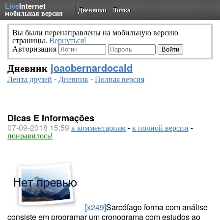
Live
Internet
Дневники
Личка
мобильная версия
Вы были перенаправлены на мобильную версию
страницы.
Вернуться!
Авторизация
Дневник
joaobernardocald
Лента друзей
-
Дневник
-
Полная версия
Dicas E Informações
07-09-2018 15:59
к комментариям
-
к полной версии
-
понравилось!
[x249]
Sarcófago forma com análise
consiste em programar um cronograma com estudos ao