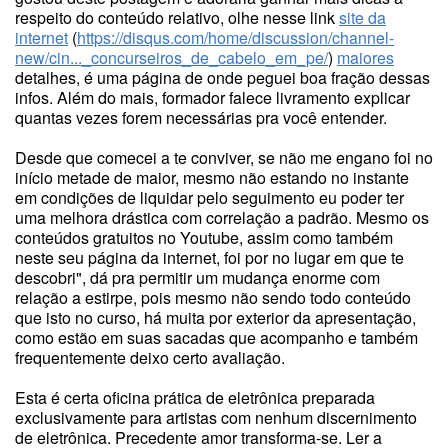
respeito do conteúdo relativo, olhe nesse link
site da
internet
(
https://disqus.com/home/discussion/channel-
new/cin..._concurseiros_de_cabelo_em_pe/
)
maiores
detalhes, é uma página de onde peguei boa fração dessas
infos. Além do mais, formador falece livramento explicar
quantas vezes forem necessárias pra você entender.
Desde que comecei a te conviver, se não me engano foi no
início metade de maior, mesmo não estando no instante
em condições de liquidar pelo seguimento eu poder ter
uma melhora drástica com correlação a padrão. Mesmo os
conteúdos gratuitos no Youtube, assim como também
neste seu página da internet, foi por no lugar em que te
descobri", dá pra permitir um mudança enorme com
relação a estirpe, pois mesmo não sendo todo conteúdo
que isto no curso, há muita por exterior da apresentação,
como estão em suas sacadas que acompanho e também
frequentemente deixo certo avaliação.
Esta é certa oficina prática de eletrônica preparada
exclusivamente para artistas com nenhum discernimento
de eletrônica. Precedente amor transforma-se. Ler a