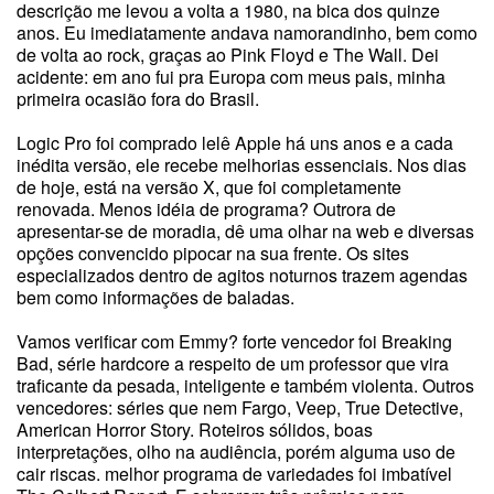
descrição me levou a volta a 1980, na bica dos quinze
anos. Eu imediatamente andava namorandinho, bem como
de volta ao rock, graças ao Pink Floyd e The Wall. Dei
acidente: em ano fui pra Europa com meus pais, minha
primeira ocasião fora do Brasil.
Logic Pro foi comprado lelê Apple há uns anos e a cada
inédita versão, ele recebe melhorias essenciais. Nos dias
de hoje, está na versão X, que foi completamente
renovada. Menos idéia de programa? Outrora de
apresentar-se de moradia, dê uma olhar na web e diversas
opções convencido pipocar na sua frente. Os sites
especializados dentro de agitos noturnos trazem agendas
bem como informações de baladas.
Vamos verificar com Emmy? forte vencedor foi Breaking
Bad, série hardcore a respeito de um professor que vira
traficante da pesada, inteligente e também violenta. Outros
vencedores: séries que nem Fargo, Veep, True Detective,
American Horror Story. Roteiros sólidos, boas
interpretações, olho na audiência, porém alguma uso de
cair riscas. melhor programa de variedades foi imbatível