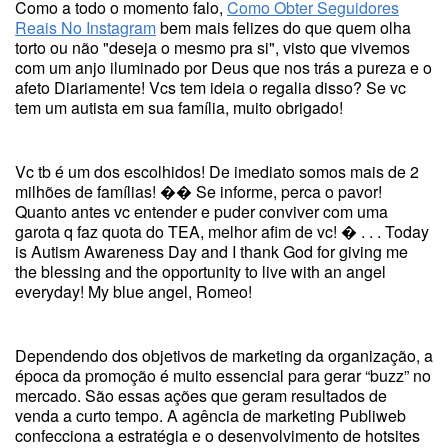
Como a todo o momento falo,
Como Obter Seguidores
Reais No Instagram
bem mais felizes do que quem olha
torto ou não "deseja o mesmo pra si", visto que vivemos
com um anjo iluminado por Deus que nos trás a pureza e o
afeto Diariamente! Vcs tem ideia o regalia disso? Se vc
tem um autista em sua família, muito obrigado!
Vc tb é um dos escolhidos! De imediato somos mais de 2
milhões de famílias! �� Se informe, perca o pavor!
Quanto antes vc entender e puder conviver com uma
garota q faz quota do TEA, melhor afim de vc! � . . . Today
is Autism Awareness Day and I thank God for giving me
the blessing and the opportunity to live with an angel
everyday! My blue angel, Romeo!
Dependendo dos objetivos de marketing da organização, a
época da promoção é muito essencial para gerar “buzz” no
mercado. São essas ações que geram resultados de
venda a curto tempo. A agência de marketing Publiweb
confecciona a estratégia e o desenvolvimento de hotsites