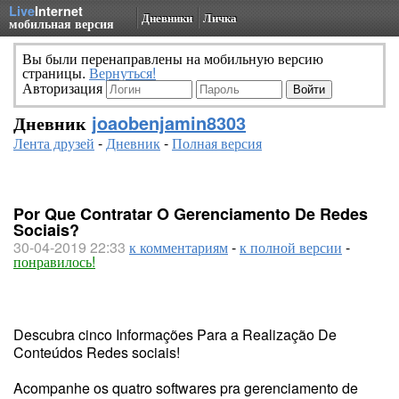
Live
Internet
Дневники
Личка
мобильная версия
Вы были перенаправлены на мобильную версию
страницы.
Вернуться!
Авторизация
Дневник
joaobenjamin8303
Лента друзей
-
Дневник
-
Полная версия
Por Que Contratar O Gerenciamento De Redes
Sociais?
30-04-2019 22:33
к комментариям
-
к полной версии
-
понравилось!
Descubra cinco Informações Para a Realização De
Conteúdos Redes sociais!
Acompanhe os quatro softwares pra gerenciamento de