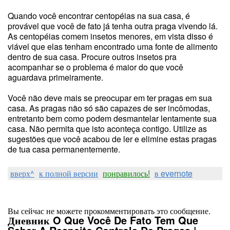
Quando você encontrar centopéias na sua casa, é
provável que você de fato já tenha outra praga vivendo lá.
As centopéias comem insetos menores, em vista disso é
viável que elas tenham encontrado uma fonte de alimento
dentro de sua casa. Procure outros insetos pra
acompanhar se o problema é maior do que você
aguardava primeiramente.
Você não deve mais se preocupar em ter pragas em sua
casa. As pragas não só são capazes de ser incômodas,
entretanto bem como podem desmantelar lentamente sua
casa. Não permita que isto aconteça contigo. Utilize as
sugestões que você acabou de ler e elimine estas pragas
de tua casa permanentemente.
вверх^
к полной версии
понравилось!
в evernote
Вы сейчас не можете прокомментировать это сообщение.
Дневник O Que Você De Fato Tem Que