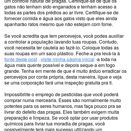
um controle natural de pragas. Certifique-se de que os
gatos não tenham sido enganados e tenham acesso a
todas as partes dos prédios ao ar livre. Certifique-se de
fornecer comida e água aos gatos visto que eles ainda
apanharão ratos mesmo que não estejam com fome.
Se você acredita que tem percevejos, você podes auxiliar
a controlar a população lavando tuas roupas. Contudo,
você necessita ter cautela ao fazê-lo. Coloque todas as
suas roupas em um saco plástico. Feche-a pra levá-la à
fonte deste post
.
visite minha página inicial
-a toda na
água mais quente possível e depois seque-a em fogo
grande. Tenha em mente de que é muito árduo erradicar os
percevejos por conta própria, desta maneira, ligue e veja
se uma corporação fará uma inspeção gratuita pra ti.
Impossibilite o emprego de pesticidas que você poderá
comprar numa mercearia. Esses são normalmente muito
potentes para os seres humanos, mas faça pouco pra se
livrar do defeito das pragas. Eles também exigem muita
preparação e limpeza. Se você optar por usar produtos
químicos para livrar tua moradia de pragas, você
possivelmente terá mais sucesso utilizando um