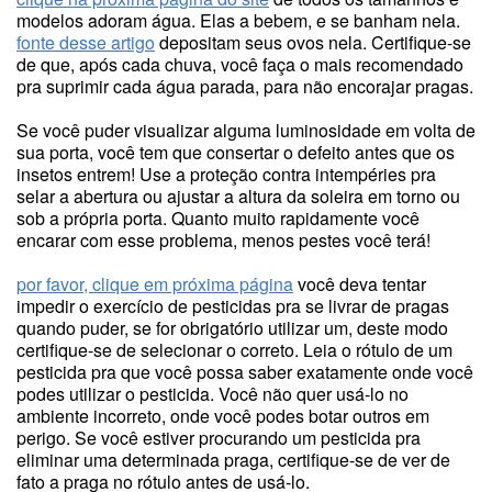
modelos adoram água. Elas a bebem, e se banham nela.
fonte desse artigo
depositam seus ovos nela. Certifique-se
de que, após cada chuva, você faça o mais recomendado
pra suprimir cada água parada, para não encorajar pragas.
Se você puder visualizar alguma luminosidade em volta de
sua porta, você tem que consertar o defeito antes que os
insetos entrem! Use a proteção contra intempéries pra
selar a abertura ou ajustar a altura da soleira em torno ou
sob a própria porta. Quanto muito rapidamente você
encarar com esse problema, menos pestes você terá!
por favor, clique em próxima página
você deva tentar
impedir o exercício de pesticidas pra se livrar de pragas
quando puder, se for obrigatório utilizar um, deste modo
certifique-se de selecionar o correto. Leia o rótulo de um
pesticida pra que você possa saber exatamente onde você
podes utilizar o pesticida. Você não quer usá-lo no
ambiente incorreto, onde você podes botar outros em
perigo. Se você estiver procurando um pesticida pra
eliminar uma determinada praga, certifique-se de ver de
fato a praga no rótulo antes de usá-lo.