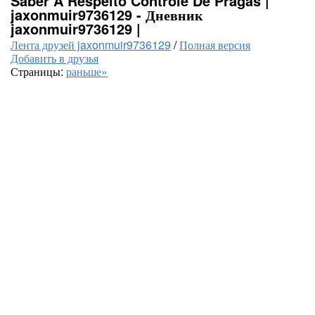
Saber A Respeito Controle De Pragas |
jaxonmuir9736129 - Дневник
jaxonmuir9736129 |
Лента друзей jaxonmuir9736129
/
Полная версия
Добавить в друзья
Страницы:
раньше»