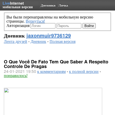
Live
Internet
Дневники
Личка
мобильная версия
Вы были перенаправлены на мобильную версию
страницы.
Вернуться!
Авторизация
Дневник
jaxonmuir9736129
Лента друзей
-
Дневник
-
Полная версия
O Que Você De Fato Tem Que Saber A Respeito
Controle De Pragas
24-01-2021 19:50
к комментариям
-
к полной версии
-
понравилось!