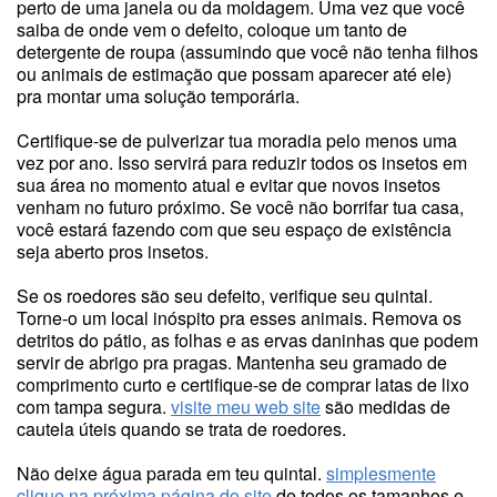
perto de uma janela ou da moldagem. Uma vez que você
saiba de onde vem o defeito, coloque um tanto de
detergente de roupa (assumindo que você não tenha filhos
ou animais de estimação que possam aparecer até ele)
pra montar uma solução temporária.
Certifique-se de pulverizar tua moradia pelo menos uma
vez por ano. Isso servirá para reduzir todos os insetos em
sua área no momento atual e evitar que novos insetos
venham no futuro próximo. Se você não borrifar tua casa,
você estará fazendo com que seu espaço de existência
seja aberto pros insetos.
Se os roedores são seu defeito, verifique seu quintal.
Torne-o um local inóspito pra esses animais. Remova os
detritos do pátio, as folhas e as ervas daninhas que podem
servir de abrigo pra pragas. Mantenha seu gramado de
comprimento curto e certifique-se de comprar latas de lixo
com tampa segura.
visite meu web site
são medidas de
cautela úteis quando se trata de roedores.
Não deixe água parada em teu quintal.
simplesmente
clique na próxima página do site
de todos os tamanhos e