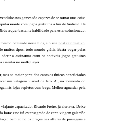
vendidos nos games são capazes de se tornar uma coisa
opular monte com jogos gratuitos a fim de Android. Os
irds requer bastante habilidade para estar solucionado.
o mesmo conteúdo neste blog é o site
post informativo
.
de muitos tipos, todo mundo grátis. Basta vogar pelas
aderir a assinatura eram os notáveis jogos gratuitos
a assentar no multiplayer.
r, mas na maior parte dos casos os únicos beneficiados
recer um vatagem visível de fato. Aí, na momento do
egam às lojas repletos com bugs. Melhor aguardar pela
iajante capacitado, Ricardo Freire, já alertava: Deixe
a hora: esse irá estar segredo de certa viagem galardão
tação bem como os preços nas alturas de passagens e