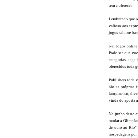
tem a oferecer.
Lembrando que os
valioso aos expr
jogos salubre bas
Net Jogos online
Pode ser que voc
categorias, tags
oferecidos toda g
Publishers toda v
são as próprias 
lançamento, dive
vinda do aposta a
No junho deste a
mudar a Olimpíad
de ouro ao Rio".
hospedagens por 