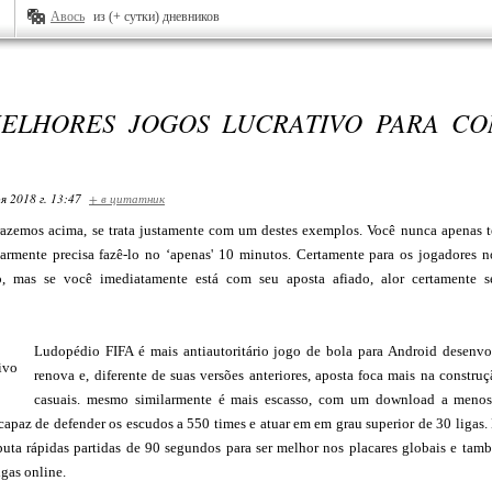
Авось
из (+ сутки) дневников
MELHORES JOGOS LUCRATIVO PARA C
я 2018 г. 13:47
+ в цитатник
trazemos acima, se trata justamente com um destes exemplos. Você nunca apenas t
armente precisa fazê-lo no ‘apenas' 10 minutos. Certamente para os jogadores no
o, mas se você imediatamente está com seu aposta afiado, alor certamente 
Ludopédio FIFA é mais antiautoritário jogo de bola para Android desenvo
renova e, diferente de suas versões anteriores, aposta foca mais na const
casuais. mesmo similarmente é mais escasso, com um download a menos
á capaz de defender os escudos a 550 times e atuar em em grau superior de 30 lig
uta rápidas partidas de 90 segundos para ser melhor nos placares globais e tam
igas online.