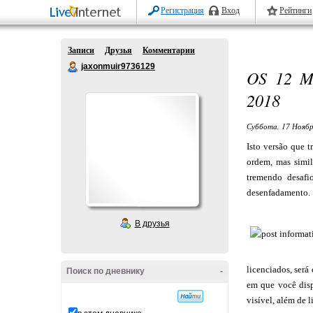
Регистрация
Вход
Рейтинги
Записи
Друзья
Комментарии
jaxonmuir9736129
OS 12 
2018
Суббота, 17 Ноябр
Isto versão que 
ordem, mas simil
tremendo desafi
desenfadamento.
В друзья
licenciados, ser
Поиск по дневнику
-
em que você disp
visível, além de l