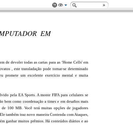
OMPUTADOR EM
em de devoler todas as cartas para as ‘Home Cells' em
vatos , este transladação pode tornar-se determinado
seu promete um excelente exercício mental e muita
lvido pela EA Sports. A monte FIFA para celulares se
rução bem como coordenação a times e em desafios mais
 de 100 MB. Você terá muitas opções de jogadores
as. Ele também traz novo maneira Contenda com Ataques,
bém ganhar muitos prêmios. Há conteúdos diários e ao