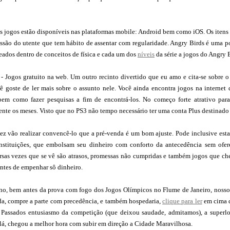
 jogos estão disponíveis nas plataformas mobile: Android bem como iOS. Os itens 
essão do utente que tem hábito de assentar com regularidade. Angry Birds é uma p
eados dentro de conceitos de física e cada um dos
níveis
da série a jogos do Angry B
 - Jogos gratuito na web. Um outro recinto divertido que eu amo e cita-se sobre 
ê goste de ler mais sobre o assunto nele. Você ainda encontra jogos na internet 
 bem como fazer pesquisas a fim de encontrá-los. No começo forte atrativo para 
ente os meses. Visto que no PS3 não tempo necessário ter uma conta Plus destinado 
ez vão realizar convencê-lo que a pré-venda é um bom ajuste. Pode inclusive esta
instituições, que embolsam seu dinheiro com conforto da antecedência sem ofe
rsas vezes que se vê são atrasos, promessas não cumpridas e também jogos que ch
ntes de empenhar sô dinheiro.
no, bem antes da prova com fogo dos Jogos Olímpicos no Flume de Janeiro, nosso v
a, compre a parte com precedência, e também hospedaria,
clique para ler
em cima d
 Passados entusiasmo da competição (que deixou saudade, admitamos), a superlo
lá, chegou a melhor hora com subir em direção a Cidade Maravilhosa.