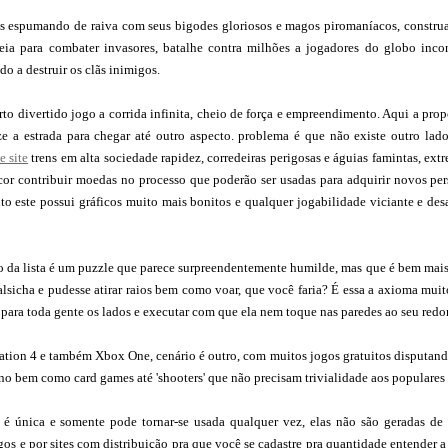
s espumando de raiva com seus bigodes gloriosos e magos piromaníacos, construa 
eia para combater invasores, batalhe contra milhões a jogadores do globo in
do a destruir os clãs inimigos.
to divertido jogo a corrida infinita, cheio de força e empreendimento. Aqui a pro
ze a estrada para chegar até outro aspecto. problema é que não existe outro la
e site
trens em alta sociedade rapidez, corredeiras perigosas e águias famintas, ex
cor contribuir moedas no processo que poderão ser usadas para adquirir novos pe
to este possui gráficos muito mais bonitos e qualquer jogabilidade viciante e des
o da lista é um puzzle que parece surpreendentemente humilde, mas que é bem mais
lsicha e pudesse atirar raios bem como voar, que você faria? É essa a axioma muit
a para toda gente os lados e executar com que ela nem toque nas paredes ao seu redor
tation 4 e também Xbox One, cenário é outro, com muitos jogos gratuitos disputan
no bem como card games até 'shooters' que não precisam trivialidade aos populares "
 é única e somente pode tornar-se usada qualquer vez, elas não são geradas de 
gos e por sites com distribuição pra que você se cadastre pra quantidade entende