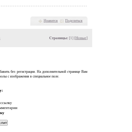
Нравится
Поделиться
»
Страницы:
[1] [
Новые
]
авить без регистрации. На дополнительной странице Вам
волы с изображения в специальное поле.
у:
 ссылку
омментарии
нку