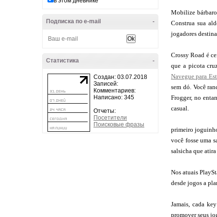
в этом дневнике
Mobilize bárbaro
Подписка по e-mail
-
Construa sua ald
jogadores destina
Crossy Road é cer
Статистика
-
que a picota cru
Navegue para Est
Создан: 03.07.2018
Записей:
sem dó. Você ran
Комментариев:
Написано: 345
Frogger, no entan
casual.
Отчеты:
Посетители
Поисковые фразы
primeiro joguinh
você fosse uma sa
salsicha que atir
Nos atuais PlayS
desde jogos a pla
Jamais, cada key
promover seus jo