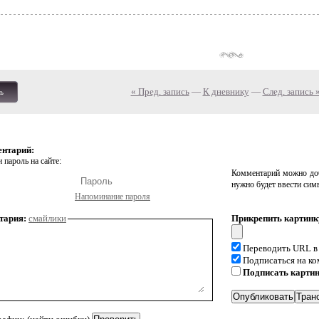
« Пред. запись
—
К дневнику
—
След. запись 
ь
ентарий:
 пароль на сайте:
Комментарий можно доб
нужно будет ввести сим
Напоминание пароля
тария:
смайлики
Прикрепить картинк
Переводить URL в
Подписаться на к
Подписать карти