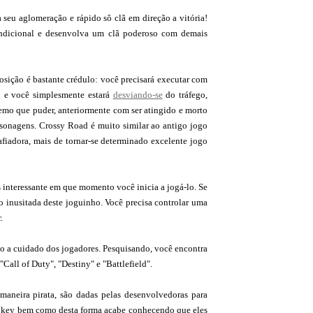
seu aglomeração e rápido sô clã em direção a vitória!
condicional e desenvolva um clã poderoso com demais
posição é bastante crédulo: você precisará executar com
do e você simplesmente estará
desviando-se
do tráfego,
tremo que puder, anteriormente com ser atingido e morto
rsonagens. Crossy Road é muito similar ao antigo jogo
afiadora, mais de tornar-se determinado excelente jogo
 interessante em que momento você inicia a jogá-lo. Se
o inusitada deste joguinho. Você precisa controlar uma
.
do a cuidado dos jogadores. Pesquisando, você encontra
Call of Duty", "Destiny" e "Battlefield".
maneira pirata, são dadas pelas desenvolvedoras para
r a key bem como desta forma acabe conhecendo que eles