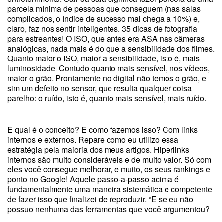
parcela mínima de pessoas que conseguem (nas salas
complicados, o índice de sucesso mal chega a 10%) e,
claro, faz nos sentir inteligentes. 35 dicas de fotografia
para estreantes! O ISO, que antes era ASA nas câmeras
analógicas, nada mais é do que a sensibilidade dos filmes.
Quanto maior o ISO, maior a sensibilidade, isto é, mais
luminosidade. Contudo quanto mais sensível, nos vídeos,
maior o grão. Prontamente no digital não temos o grão, e
sim um defeito no sensor, que resulta qualquer coisa
parelho: o ruído, isto é, quanto mais sensível, mais ruído.
E qual é o conceito? E como fazemos isso? Com links
internos e externos. Repare como eu utilizo essa
estratégia pela maioria dos meus artigos. Hiperlinks
internos são muito consideráveis e de muito valor. Só com
eles você consegue melhorar, e muito, os seus rankings e
ponto no Google! Aquele passo-a-passo acima é
fundamentalmente uma maneira sistemática e competente
de fazer isso que finalizei de reproduzir. “E se eu não
possuo nenhuma das ferramentas que você argumentou?