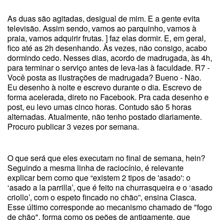
As duas são agitadas, desigual de mim. E a gente evita
televisão. Assim sendo, vamos ao parquinho, vamos à
praia, vamos adquirir frutas. ] faz elas dormir. E, em geral,
fico até as 2h desenhando. Às vezes, não consigo, acabo
dormindo cedo. Nesses dias, acordo de madrugada, às 4h,
para terminar o serviço antes de leva-las à faculdade. R7 -
Você posta as ilustrações de madrugada? Bueno - Não.
Eu desenho à noite e escrevo durante o dia. Escrevo de
forma acelerada, direto no Facebook. Pra cada desenho e
post, eu levo umas cinco horas. Contudo são 5 horas
alternadas. Atualmente, não tenho postado diariamente.
Procuro publicar 3 vezes por semana.
O que será que eles executam no final de semana, hein?
Seguindo a mesma linha de raciocínio, é relevante
explicar bem como que “existem 2 tipos de 'asado': o
‘asado a la parrilla’, que é feito na churrasqueira e o ‘asado
criollo’, com o espeto fincado no chão”, ensina Ciasca.
Esse último corresponde ao mecanismo chamado de "fogo
de chão", forma como os peões de antigamente, que