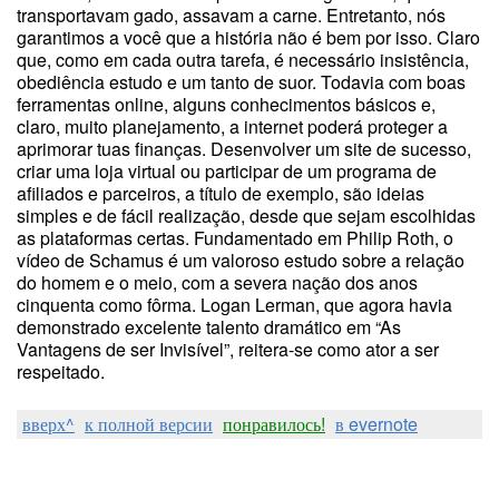
transportavam gado, assavam a carne. Entretanto, nós
garantimos a você que a história não é bem por isso. Claro
que, como em cada outra tarefa, é necessário insistência,
obediência estudo e um tanto de suor. Todavia com boas
ferramentas online, alguns conhecimentos básicos e,
claro, muito planejamento, a internet poderá proteger a
aprimorar tuas finanças. Desenvolver um site de sucesso,
criar uma loja virtual ou participar de um programa de
afiliados e parceiros, a título de exemplo, são ideias
simples e de fácil realização, desde que sejam escolhidas
as plataformas certas. Fundamentado em Philip Roth, o
vídeo de Schamus é um valoroso estudo sobre a relação
do homem e o meio, com a severa nação dos anos
cinquenta como fôrma. Logan Lerman, que agora havia
demonstrado excelente talento dramático em “As
Vantagens de ser Invisível”, reitera-se como ator a ser
respeitado.
вверх^
к полной версии
понравилось!
в evernote