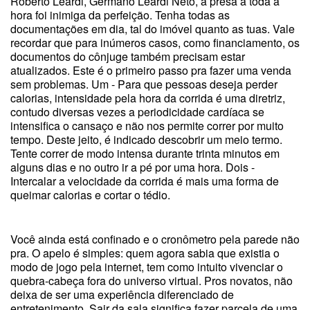
Roberto Leardi, Germano Leardi Neto, a presa a toda a
hora foi inimiga da perfeição. Tenha todas as
documentações em dia, tal do imóvel quanto as tuas. Vale
recordar que para inúmeros casos, como financiamento, os
documentos do cônjuge também precisam estar
atualizados. Este é o primeiro passo pra fazer uma venda
sem problemas. Um - Para que pessoas deseja perder
calorias, intensidade pela hora da corrida é uma diretriz,
contudo diversas vezes a periodicidade cardíaca se
intensifica o cansaço e não nos permite correr por muito
tempo. Deste jeito, é indicado descobrir um meio termo.
Tente correr de modo intensa durante trinta minutos em
alguns dias e no outro ir a pé por uma hora. Dois -
Intercalar a velocidade da corrida é mais uma forma de
queimar calorias e cortar o tédio.
Você ainda está confinado e o cronômetro pela parede não
pra. O apelo é simples: quem agora sabia que existia o
modo de jogo pela internet, tem como intuito vivenciar o
quebra-cabeça fora do universo virtual. Pros novatos, não
deixa de ser uma experiência diferenciado de
entretenimento. Sair da sala significa fazer parcela de uma