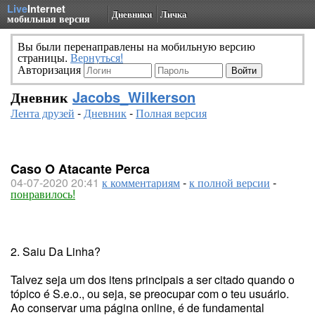
Live
Internet
Дневники
Личка
мобильная версия
Вы были перенаправлены на мобильную версию
страницы.
Вернуться!
Авторизация
Дневник
Jacobs_Wilkerson
Лента друзей
-
Дневник
-
Полная версия
Caso O Atacante Perca
04-07-2020 20:41
к комментариям
-
к полной версии
-
понравилось!
2. Saiu Da Linha?
Talvez seja um dos itens principais a ser citado quando o
tópico é S.e.o., ou seja, se preocupar com o teu usuário.
Ao conservar uma página online, é de fundamental