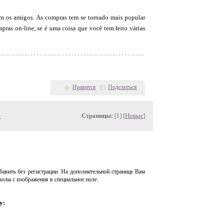
com os amigos. As compras tem se tornado mais popular
pras on-line, se é uma coisa que você tem feito várias
Нравится
Поделиться
»
Страницы:
[1] [
Новые
]
авить без регистрации. На дополнительной странице Вам
волы с изображения в специальное поле.
у: