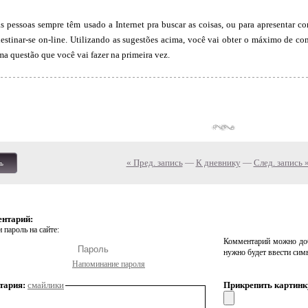
as pessoas sempre têm usado a Internet pra buscar as coisas, ou para apresentar 
estinar-se on-line. Utilizando as sugestões acima, você vai obter o máximo de com
ma questão que você vai fazer na primeira vez.
« Пред. запись
—
К дневнику
—
След. запись 
ь
ентарий:
 пароль на сайте:
Комментарий можно доб
нужно будет ввести сим
Напоминание пароля
тария:
смайлики
Прикрепить картинк