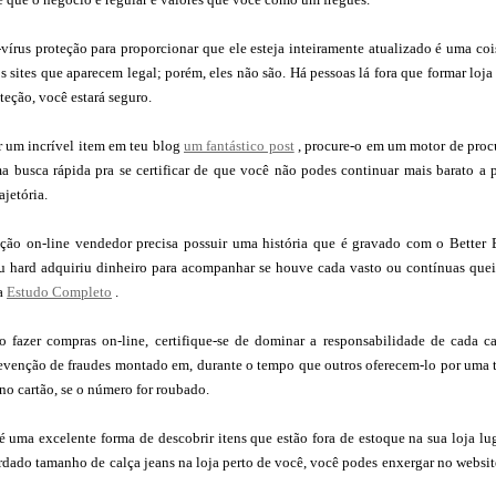
-vírus proteção para proporcionar que ele esteja inteiramente atualizado é uma coi
s sites que aparecem legal; porém, eles não são. Há pessoas lá fora que formar loja
teção, você estará seguro.
r um incrível item em teu blog
um fantástico post
, procure-o em um motor de proc
a busca rápida pra se certificar de que você não podes continuar mais barato a p
ajetória.
ção on-line vendedor precisa possuir uma história que é gravado com o Better
u hard adquiriu dinheiro para acompanhar se houve cada vasto ou contínuas queix
a
Estudo Completo
.
o fazer compras on-line, certifique-se de dominar a responsabilidade de cada ca
evenção de fraudes montado em, durante o tempo que outros oferecem-lo por uma 
 no cartão, se o número for roubado.
 uma excelente forma de descobrir itens que estão fora de estoque na sua loja lug
dado tamanho de calça jeans na loja perto de você, você podes enxergar no website d