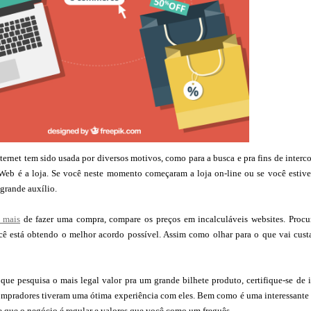
nternet tem sido usada por diversos motivos, como para a busca e pra fins de inte
eb é a loja. Se você neste momento começaram a loja on-line ou se você estiver 
 grande auxílio.
r mais
de fazer uma compra, compare os preços em incalculáveis websites. Procure
cê está obtendo o melhor acordo possível. Assim como olhar para o que vai custar
e pesquisa o mais legal valor pra um grande bilhete produto, certifique-se de 
compradores tiveram uma ótima experiência com eles. Bem como é uma interessante 
de que o negócio é regular e valores que você como um freguês.