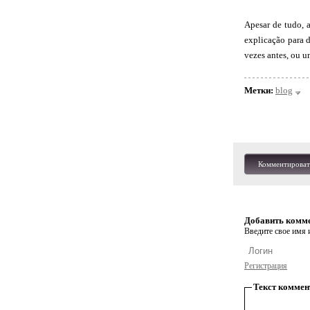
Apesar de tudo, 
explicação para d
vezes antes, ou u
Метки:
blog
Комментироват
Добавить комм
Введите свое имя и
Регистрация
Текст коммен