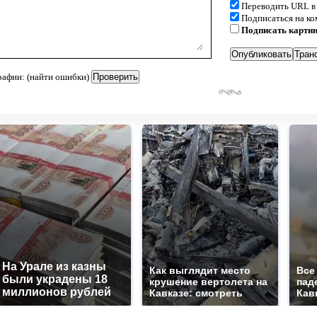
Переводить URL в
Подписаться на к
Подписать карти
рафии: (найти ошибки)
На Урале из казны
Как выглядит место
Все
были украдены 18
крушение вертолета на
пад
миллионов рублей
Кавказе: смотреть
Кав