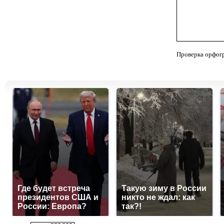
Проверка орфог
Где будет встреча
Такую зиму в России
президентов США и
никто не ждал: как
России: Европа?
так?!