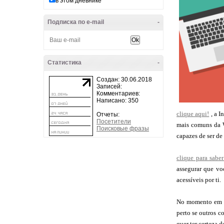
в этом дневнике
Подписка по e-mail
-
Статистика
-
Создан: 30.06.2018
Записей:
Комментариев:
Написано: 350
clique aqui!
, a I
Отчеты:
Посетители
mais comuns da W
Поисковые фразы
capazes de ser de
clique para sabe
assegurar que vo
acessíveis por ti.
No momento em qu
perto se outros 
quer ter certeza 