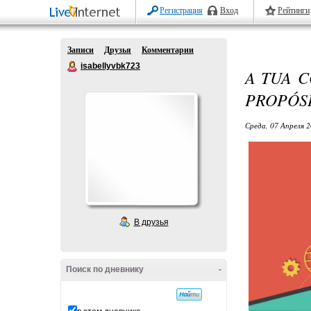
Регистрация
Вход
Рейтинги
Записи
Друзья
Комментарии
isabellyvbk723
A TUA 
PROPÓS
Среда, 07 Апреля 2
В друзья
Поиск по дневнику
-