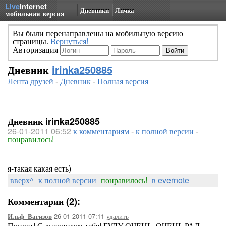
Live
Internet
Дневники
Личка
мобильная версия
Вы были перенаправлены на мобильную версию
страницы.
Вернуться!
Авторизация
Дневник
irinka250885
Лента друзей
-
Дневник
-
Полная версия
Дневник irinka250885
26-01-2011 06:52
к комментариям
-
к полной версии
-
понравилось!
я-такая какая есть)
вверх^
к полной версии
понравилось!
в evernote
Комментарии (2):
26-01-2011-07:11
удалить
Ильф_Вагизов
Привет! С дневником тебя! БУДУ ОЧЕНЬ, ОЧЕНЬ РАД