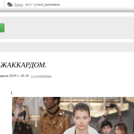
Авось
из (+ сутки) дневников
 ЖАККАРДОМ.
враля 2019 г. 18:10
+ в цитатник
1.