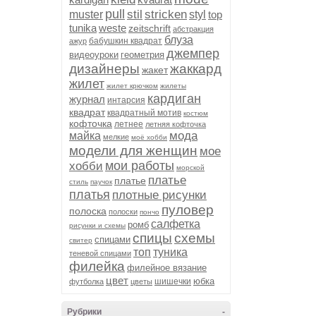
pull
stil
stricken
muster
styl
top
tunika
weste
zeitschrift
абстракция
блуза
бабушкин квадрат
ажур
джемпер
видеоуроки
геометрия
дизайнеры
жаккард
жакет
жилет
жилет крючком
жилеты
кардиган
журнал
интарсия
квадрат
квадратный мотив
костюм
кофточка
летнее
летняя кофточка
мода
майка
мелкие
моё хобби
модели для женщин
мое
мои работы
хобби
морской
платье
платьe
стиль
паучок
платья
плотные рисунки
пуловер
полоска
полоски
пончо
салфетка
ромб
рисунки и схемы
спицы
схемы
спицами
свитер
топ
туника
теневой спицами
филейка
филейное вязание
цвет
юбка
шишечки
футболка
цветы
Рубрики
-