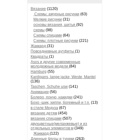
Вязание
(1120)
Схемы: ажурные рисунки
(63)
Мелкие рисунки
(31)
основы вязания, шитья
(92)
схемы
(98)
Схемы спицами
(64)
Схемы: плотные рисунки
(221)
Жаккард
(31)
Повседневные аутфиты
(1)
Квадраты
(1)
Asos и другие современные
молодежные модели
(84)
Hamburg
(55)
Kardigans, lange jacke, Weste, Mantel
(136)
Taschen, Schuhe usw
(141)
Анимации
(56)
Болеро, пончо, накидки
(241)
Бохо -шик, хиппи, богемный и т.п.
(13)
в стиле Медуза
(67)
вязание детям
(454)
вязание спицами
(507)
двухцветные(меланжевые) и из
отдельных элементов м
(349)
Жаккард
(122)
Длинные блузы и туники
(263)