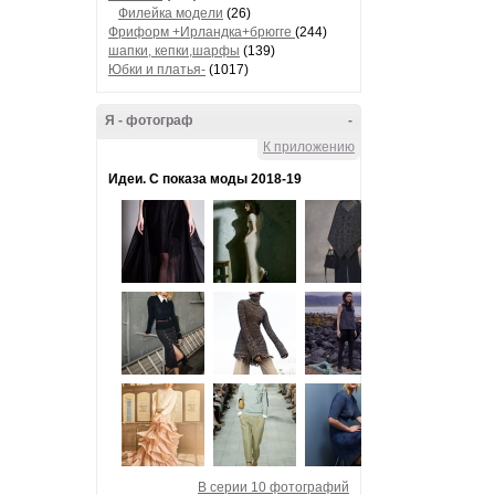
Филейка модели
(26)
Фриформ +Ирландка+брюггe
(244)
шапки, кепки,шарфы
(139)
Юбки и платья-
(1017)
Я - фотограф
-
К приложению
Идеи. С показа моды 2018-19
В серии 10 фотографий