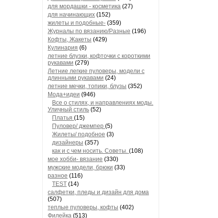
для мордашки - косметика
(27)
для начинающих
(152)
жилеты и подобные-
(359)
Журналы по вязанию/Разные
(196)
Кофты, Жакеты
(429)
Кулинария
(6)
летние блузки, кофточки с короткими
рукавами
(279)
Летние легкие пуловеры, модели с
длинными рукавами
(24)
летние мечки, топики, блузы
(352)
Мода+идеи
(946)
Все о стилях, и направлениях моды.
Уличный стиль
(52)
Платья
(15)
Пуловер/ джемпер
(5)
Жилеты/ подобное
(3)
дизайнеры
(357)
как и с чем носить. Советы.
(108)
мое хобби- вязание
(330)
мужские модели, брюки
(33)
разное
(116)
TEST
(14)
салфетки, пледы и дизайн для дома
(507)
теплые пуловеры, кофты
(402)
Филейка
(513)