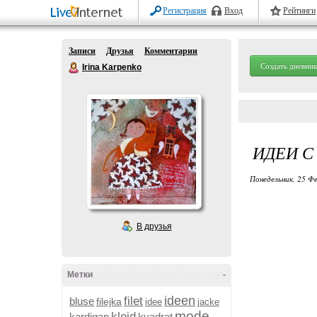
Регистрация
Вход
Рейтинги
Записи
Друзья
Комментарии
Создать дневник
Irina Karpenko
ИДЕИ С
Понедельник, 25 Фе
В друзья
Метки
-
ideen
filet
bluse
filejka
idee
jacke
mode
kleid
kardigan
kvadrat