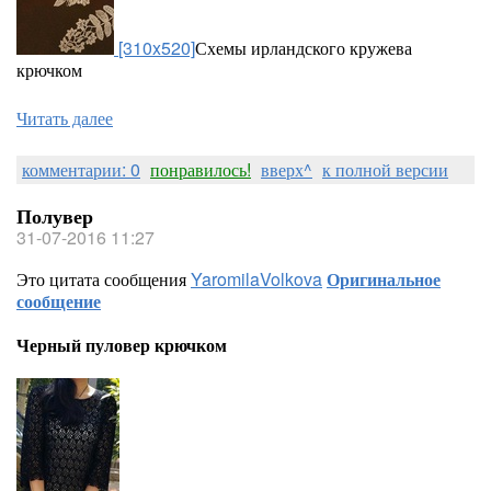
[310x520]
Схемы ирландского кружева
крючком
Читать далее
комментарии: 0
понравилось!
вверх^
к полной версии
Полувер
31-07-2016 11:27
Это цитата сообщения
YaromilaVolkova
Оригинальное
сообщение
Черный пуловер крючком