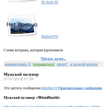
[515x515]
[500x375]
Схема витража, которая вдохновила
Читать далее...
комментарии: 0
понравилось!
вверх^
к полной версии
Мужской полувер
31-07-2016 07:36
Это цитата сообщения
alocka13
Оригинальное сообщение
Мужской пуловер «Woodhurst»
http://dampal.ru/muzhskoj-pulover-woodhurst#more-3788