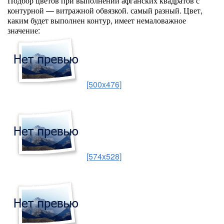
Подбор цветов при выполнении афганских квадратов с
контурной — витражной обвязкой. самый разный. Цвет,
каким будет выполнен контур, имеет немаловажное
значение:
[500x476]
[574x528]