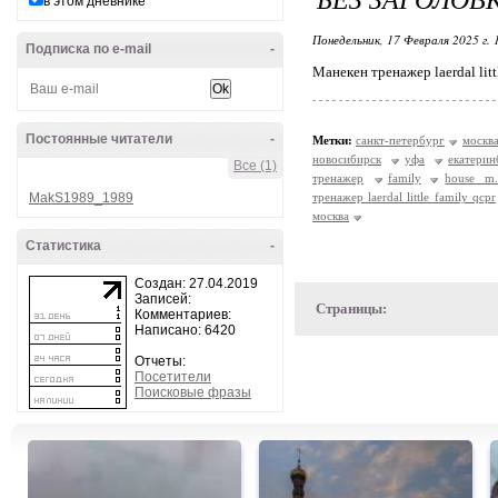
в этом дневнике
Понедельник, 17 Февраля 2025 г.
Подписка по e-mail
-
Манекен тренажер laerdal litt
Постоянные читатели
-
Метки:
санкт-петербург
москв
новосибирск
уфа
екатерин
Все (1)
тренажер
family
house m
MakS1989_1989
тренажер laerdal little family qcpr
москва
Статистика
-
Создан: 27.04.2019
Записей:
Страницы:
Комментариев:
Написано: 6420
Отчеты:
Посетители
Поисковые фразы