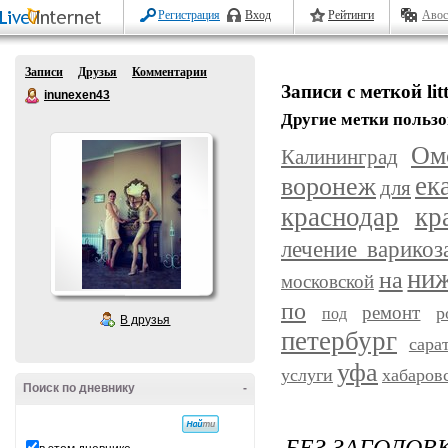
Регистрация
Вход
Рейтинги
Авос
Записи
Друзья
Комментарии
Записи с меткой litt
inunexen43
Другие метки пользо
Ом
Калининград
ек
воронеж
для
краснодар
кр
лечение варикоз
ниж
на
московской
по
ремонт
р
под
В друзья
петербург
сара
уфа
услуги
хабаров
Поиск по дневнику
-
БЕЗ ЗАГОЛОВ