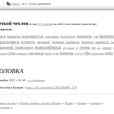
Авось
из (+ сутки) дневников
еткой чехлов
(и еще
523 записям
на сайте сопоставлена такая метка)
зователя ↓
екатер
мск
владивосток
воронеж
варикоза
владимир
волгоград
для
расноярск
купить
лечение
лечение варикоза
лечение варикоза с
новосибирск
ижний новгород
пермь
по
ремонт
обучение
от
под
тюмень
уфа
сочи
цена
сыктывкар
тула
тверь
ратов
услуги
хабаровск
стоимость
ГОЛОВКА
нтября 2025 г. 01:48
+ в цитатник
ехлов в Казани -
https://vk.com/wall-230526498_574
мных чехлов
Пошив съемных чехлов в Казани
Казань
Пошив
съемных
крючком