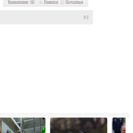
Комментарии
(
0
)
Нравится
Поделиться
[1]