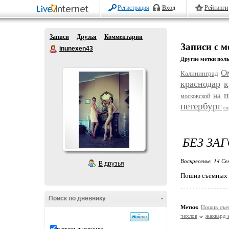
Регистрация
Вход
Рейтинги
Записи
Друзья
Комментарии
Записи с м
inunexen43
Другие метки поль
О
Калининград
краснодар
к
н
на
московской
петербург
са
БЕЗ ЗА
Воскресенье, 14 Се
В друзья
Пошив съемных ч
Поиск по дневнику
-
Метки:
Пошив съе
чехлов
жаккард 