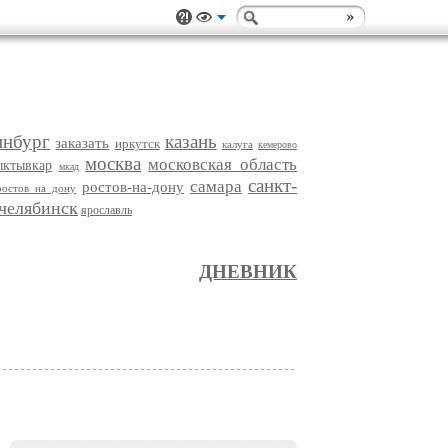
инбург
казань
заказать
иркутск
калуга
кемерово
москва
московская область
ыктывкар
мкад
санкт-
самара
ростов-на-дону
ростов на дону
челябинск
ярославль
ДНЕВНИК