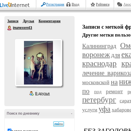
Регистрация
Вход
Рейтинги
Авос
Записи
Друзья
Комментарии
Записи с меткой ф
inunexen43
Другие метки пользо
Ом
Калининград
ек
воронеж
для
краснодар
кр
лечение варикоз
ниж
на
московской
по
ремонт
р
под
В друзья
петербург
сара
уфа
услуги
хабаров
Поиск по дневнику
-
БЕЗ ЗАГОЛОВ