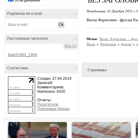
в этом дневнике
Понедельник, 01 Декабря 2025 г. 
Подписка по e-mail
-
Вилла Фарнезина - фрески Ра
Постоянные читатели
-
Метки:
Вилла Фарнезина - фре
Вилла
Фарнезина
фрески
Все (1)
MakS1989_1989
Статистика
-
Страницы:
Создан: 27.04.2019
Записей:
Комментариев:
Написано: 6420
Отчеты:
Посетители
Поисковые фразы