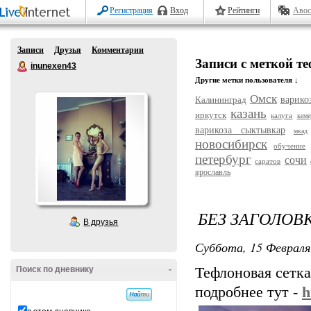
Регистрация
Вход
Рейтинги
Авос
Записи
Друзья
Комментарии
Записи с меткой т
inunexen43
Другие метки пользователя ↓
Омск
Калининград
варико
казань
иркутск
калуга
кеме
варикоза сыктывкар
мкад
новосибирск
обучение
петербург
сочи
саратов
ярославль
БЕЗ ЗАГОЛОВ
В друзья
Суббота, 15 Февраля
Поиск по дневнику
-
Тефлоновая сетка
подробнее тут -
h