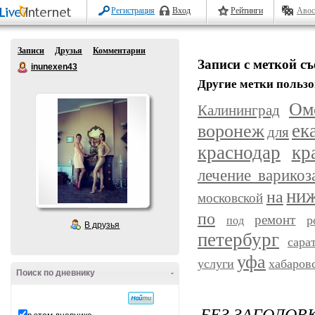
Регистрация
Вход
Рейтинги
Авос
Записи
Друзья
Комментарии
Записи с меткой с
inunexen43
Другие метки пользо
Ом
Калининград
ек
воронеж
для
краснодар
кр
лечение варикоз
ниж
на
московской
по
ремонт
р
под
В друзья
петербург
сара
уфа
услуги
хабаров
Поиск по дневнику
-
БЕЗ ЗАГОЛОВ