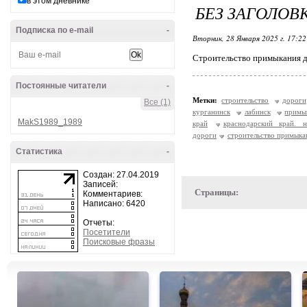
в этом дневнике
БЕЗ ЗАГОЛОВ
Подписка по e-mail
-
Вторник, 28 Января 2025 г. 17:2
Строительство примыкания д
Постоянные читатели
-
Метки:
строительство
дороги
Все (1)
курганинск
лабинск
примы
MakS1989_1989
край
краснодарский край. н
дороги
строительство примыка
Статистика
-
Создан: 27.04.2019
Записей:
Страницы:
Комментариев:
Написано: 6420
Отчеты:
Посетители
Поисковые фразы