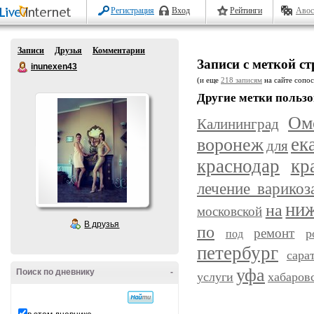
Регистрация
Вход
Рейтинги
Авос
Записи
Друзья
Комментарии
Записи с меткой с
inunexen43
(и еще
218 записям
на сайте сопос
Другие метки пользо
Ом
Калининград
ек
воронеж
для
краснодар
кр
лечение варикоз
ниж
на
московской
В друзья
по
ремонт
р
под
петербург
сара
уфа
Поиск по дневнику
-
услуги
хабаров