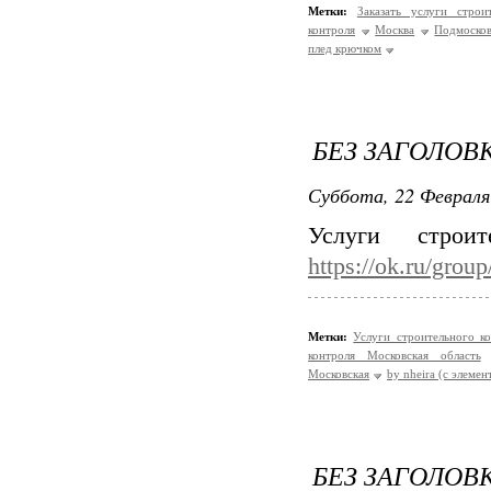
Метки:
Заказать услуги стро
контроля
Москва
Подмосков
плед крючком
БЕЗ ЗАГОЛОВ
Суббота, 22 Февраля
Услуги строи
https://ok.ru/gro
Метки:
Услуги строительного к
контроля Московская область
Московская
by nheira (с элемен
БЕЗ ЗАГОЛОВ