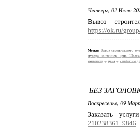
Четверг, 03 Июля 202
Вывоз строите
https://ok.ru/gro
Метки:
Вывоз строительного му
мусора контейнер цена Шелех
контейнер
цена
- шаблоны дл
БЕЗ ЗАГОЛОВ
Воскресенье, 09 Март
Заказать услуг
210238361_9846