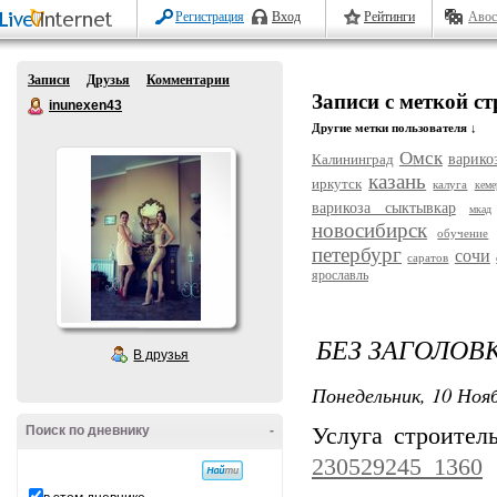
Регистрация
Вход
Рейтинги
Авос
Записи
Друзья
Комментарии
Записи с меткой с
inunexen43
Другие метки пользователя ↓
Омск
Калининград
варико
казань
иркутск
калуга
кеме
варикоза сыктывкар
мкад
новосибирск
обучение
петербург
сочи
саратов
ярославль
БЕЗ ЗАГОЛОВ
В друзья
Понедельник, 10 Нояб
Поиск по дневнику
-
Услуга строител
230529245_1360