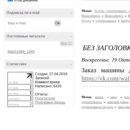
в этом дневнике
Метки:
Услуга строительного
Подписка по e-mail
-
Новосибирск
Новосибирск
К
Услуга
строительного
контр
Постоянные читатели
-
Все (1)
БЕЗ ЗАГОЛОВ
MakS1989_1989
Воскресенье, 19 Октя
Статистика
-
Заказ машины д
Создан: 27.04.2019
https://vk.com/wa
Записей:
Комментариев:
Написано: 6420
Отчеты:
Метки:
минск
заказ
дет
Посетители
строительного
минский район
Поисковые фразы
строительного мусора
заказ ма