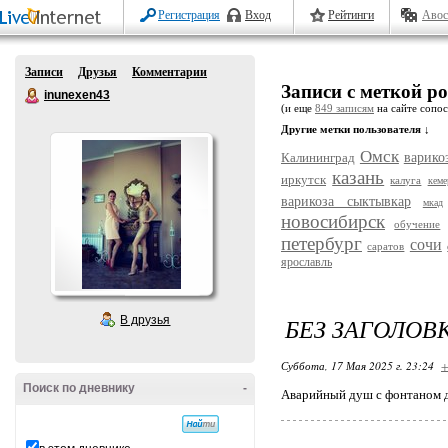
Регистрация
Вход
Рейтинги
Авос
Записи
Друзья
Комментарии
Записи с меткой р
inunexen43
(и еще
849 записям
на сайте сопос
Другие метки пользователя ↓
Омск
Калининград
варико
казань
иркутск
калуга
кеме
варикоза сыктывкар
мкад
новосибирск
обучение
петербург
сочи
саратов
ярославль
БЕЗ ЗАГОЛОВ
В друзья
Суббота, 17 Мая 2025 г. 23:24
+
Поиск по дневнику
-
Аварийный душ с фонтаном дл