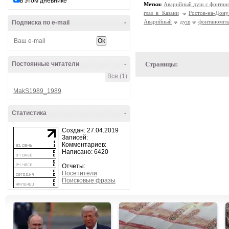
в этом дневнике
Метки:
Аварийный душ с фонтано
глаз в Казани
Ростов-на-Дон
Аварийный
душ
фонтаномгл
Подписка по e-mail
-
Постоянные читатели
-
Страницы:
Все (1)
MakS1989_1989
Статистика
-
Создан: 27.04.2019
Записей:
Комментариев:
Написано: 6420
Отчеты:
Посетители
Поисковые фразы