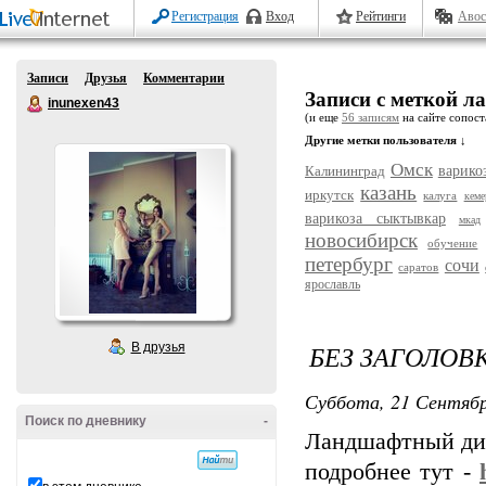
Регистрация
Вход
Рейтинги
Авос
Записи
Друзья
Комментарии
Записи с меткой л
inunexen43
(и еще
56 записям
на сайте сопост
Другие метки пользователя ↓
Омск
Калининград
варико
казань
иркутск
калуга
кеме
варикоза сыктывкар
мкад
новосибирск
обучение
петербург
сочи
саратов
ярославль
БЕЗ ЗАГОЛОВ
В друзья
Суббота, 21 Сентябр
Поиск по дневнику
-
Ландшафтный диз
подробнее тут -