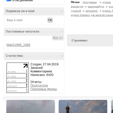
в этом дневнике
Метки:
программы
купить
краснодар
екатеринбург
со
уренгой
переплете
купить 
Подписка по e-mail
-
купить блокнот для записей в кож
Постоянные читатели
-
Все (1)
Страницы:
MakS1989_1989
Статистика
-
Создан: 27.04.2019
Записей:
Комментариев:
Написано: 6420
Отчеты:
Посетители
Поисковые фразы