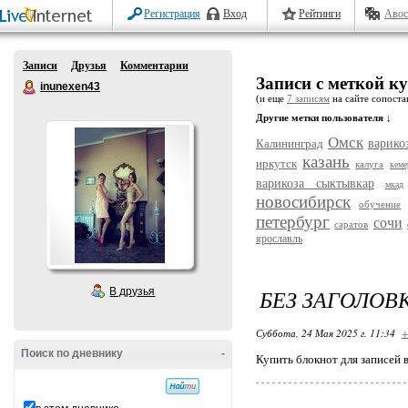
Регистрация
Вход
Рейтинги
Авос
Записи
Друзья
Комментарии
Записи с меткой к
inunexen43
(и еще
7 записям
на сайте сопостав
Другие метки пользователя ↓
Омск
Калининград
варико
казань
иркутск
калуга
кеме
варикоза сыктывкар
мкад
новосибирск
обучение
петербург
сочи
саратов
ярославль
БЕЗ ЗАГОЛОВ
В друзья
Суббота, 24 Мая 2025 г. 11:34
+
Поиск по дневнику
-
Купить блокнот для записей 