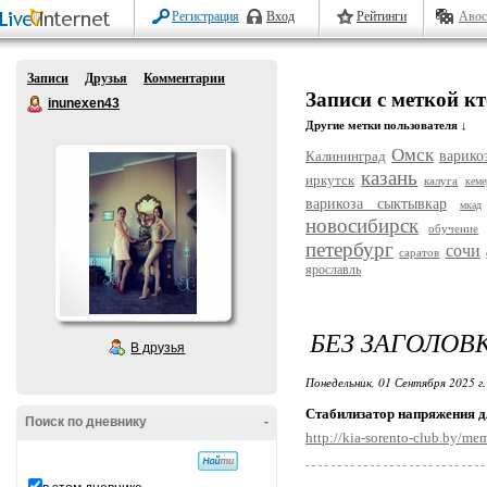
Регистрация
Вход
Рейтинги
Авос
Записи
Друзья
Комментарии
Записи с меткой к
inunexen43
Другие метки пользователя ↓
Омск
Калининград
варико
казань
иркутск
калуга
кеме
варикоза сыктывкар
мкад
новосибирск
обучение
петербург
сочи
саратов
ярославль
БЕЗ ЗАГОЛОВ
В друзья
Понедельник, 01 Сентября 2025 г
Стабилизатор напряжения д
Поиск по дневнику
-
http://kia-sorento-club.by