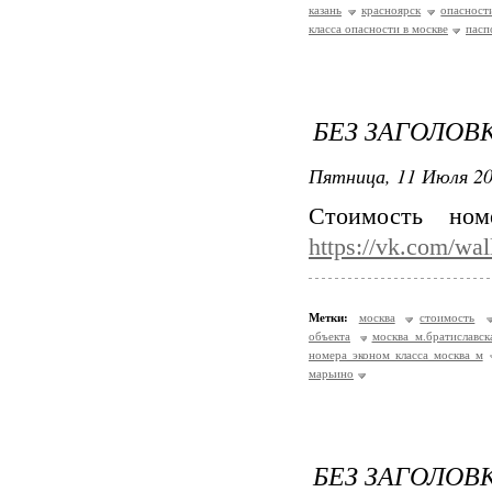
казань
красноярск
опасност
класса опасности в москве
пасп
БЕЗ ЗАГОЛОВ
Пятница, 11 Июля 20
Стоимость но
https://vk.com/wa
Метки:
москва
стоимость
объекта
москва м.братиславск
номера эконом класса москва м
марьино
БЕЗ ЗАГОЛОВ