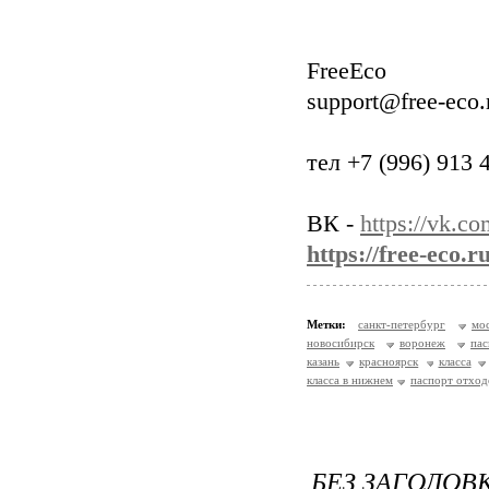
FreeEco
support@free-eco.
тел +7 (996) 913 
ВК -
https://vk.co
https://free-eco.
Метки:
санкт-петербург
мо
новосибирск
воронеж
пас
казань
красноярск
класса
класса в нижнем
паспорт отход
БЕЗ ЗАГОЛОВ