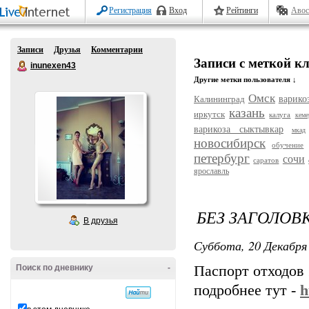
Регистрация
Вход
Рейтинги
Авос
Записи
Друзья
Комментарии
Записи с меткой кл
inunexen43
Другие метки пользователя ↓
Омск
Калининград
варико
казань
иркутск
калуга
кеме
варикоза сыктывкар
мкад
новосибирск
обучение
петербург
сочи
саратов
ярославль
БЕЗ ЗАГОЛОВ
В друзья
Суббота, 20 Декабря 
Поиск по дневнику
-
Паспорт отходов 
подробнее тут -
h