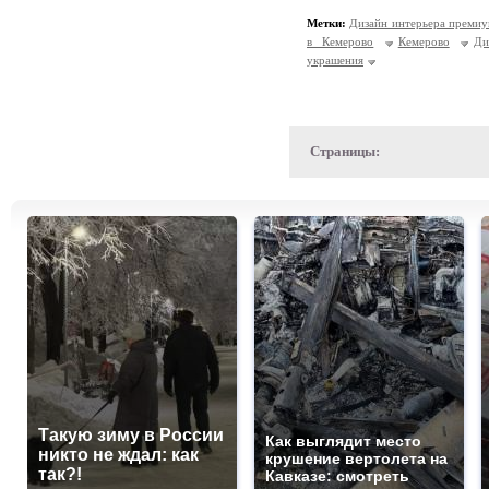
Метки:
Дизайн интерьера премиу
в Кемерово
Кемерово
Ди
украшения
Страницы:
Такую зиму в России
Как выглядит место
никто не ждал: как
крушение вертолета на
так?!
Кавказе: смотреть