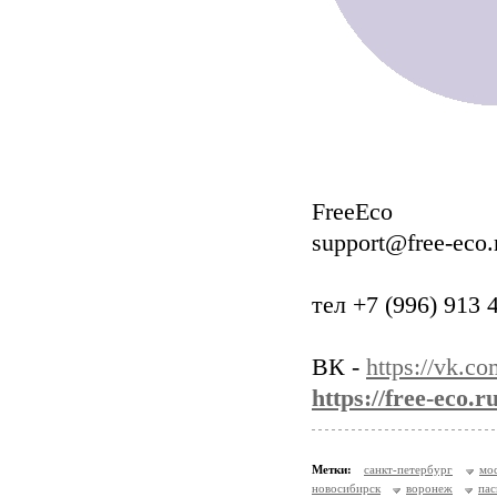
FreeEco
support@free-eco.
тел +7 (996) 913 
ВК -
https://vk.co
https://free-eco.
Метки:
санкт-петербург
мо
новосибирск
воронеж
пас