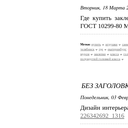
Вторник, 18 Марта 2
Где купить закл
ГОСТ 10299-80 
Метки:
купить
игрушки
сан
челябинск
где
екатеринбург
муром
заклепки
класса
го
полукруглой головкой класса
БЕЗ ЗАГОЛОВ
Понедельник, 03 Февр
Дизайн интерьер
226342692_1316