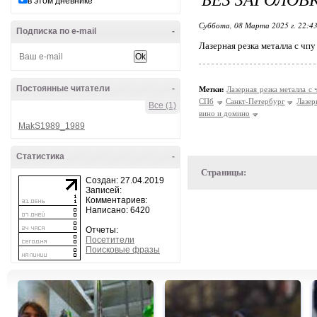
в этом дневнике
Суббота, 08 Марта 2025 г. 22:4
Подписка по e-mail
-
Лазерная резка металла с чпу
Постоянные читатели
-
Метки:
Лазерная резка металла с
СПб
Санкт-Петербург
Лазер
Все (1)
вино и домино
MakS1989_1989
Статистика
-
Страницы:
Создан: 27.04.2019
Записей:
Комментариев:
Написано: 6420
Отчеты:
Посетители
Поисковые фразы