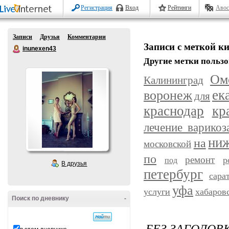
Регистрация
Вход
Рейтинги
Авос
Записи
Друзья
Комментарии
Записи с меткой к
inunexen43
Другие метки пользо
Ом
Калининград
ек
воронеж
для
краснодар
кр
лечение варикоз
ниж
на
московской
по
ремонт
р
под
В друзья
петербург
сара
уфа
услуги
хабаров
Поиск по дневнику
-
БЕЗ ЗАГОЛОВ