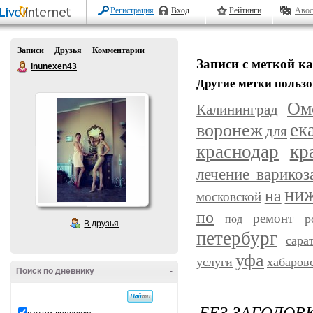
Регистрация
Вход
Рейтинги
Авос
Записи
Друзья
Комментарии
Записи с меткой к
inunexen43
Другие метки пользо
Ом
Калининград
ек
воронеж
для
краснодар
кр
лечение варикоз
ниж
на
московской
по
ремонт
р
под
В друзья
петербург
сара
уфа
услуги
хабаров
Поиск по дневнику
-
БЕЗ ЗАГОЛОВ