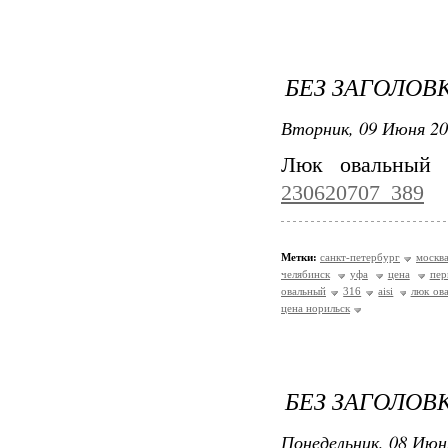
БЕЗ ЗАГОЛОВ
Вторник, 09 Июня 20
Люк овальный 
230620707_389
Метки:
санкт-петербург
москв
челябинск
уфа
цена
пер
овальный
316
aisi
люк ова
цена норильск
БЕЗ ЗАГОЛОВ
Понедельник, 08 Июн