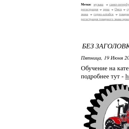
Метки:
музыка
санкт-петерб
регистрация
цена
Омск
с
знака
горно-алтайск
товарн
регистрация товарного знака цена
БЕЗ ЗАГОЛОВ
Пятница, 19 Июня 20
Обучение на кат
подробнее тут -
h