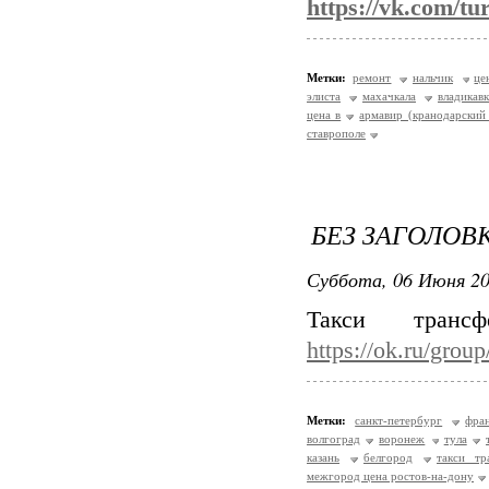
https://vk.com/tu
Метки:
ремонт
нальчик
це
элиста
махачкала
владикавк
цена в
армавир (кранодарский 
ставрополе
БЕЗ ЗАГОЛОВ
Суббота, 06 Июня 20
Такси транс
https://ok.ru/gro
Метки:
санкт-петербург
фра
волгоград
воронеж
тула
казань
белгород
такси т
межгород цена ростов-на-дону