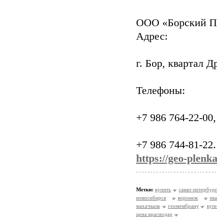
ООО «Борский П
Адрес:
г. Бор, квартал Д
Телефоны:
+7 986 764-22-00,
+7 986 744-81-22.
https://geo-plenka
Метки:
купить
санкт-петербур
новосибирск
воронеж
ек
махачкала
геомембрану
куп
цена краснодар