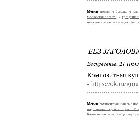
Метки:
москва
беседка
клю
московская область
праздник_
цена московская
беседка с барб
БЕЗ ЗАГОЛОВ
Воскресенье, 21 Июня
Композитная куп
-
https://ok.ru/g
Метки:
Композитная купель с по
подогревом купить цена Мос
Композитная
купель
подогре