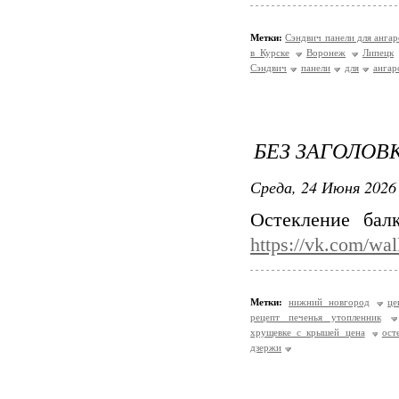
Метки:
Сэндвич панели для ангар
в Курске
Воронеж
Липецк
Сэндвич
панели
для
ангар
БЕЗ ЗАГОЛОВ
Среда, 24 Июня 2026 
Остекление бал
https://vk.com/wa
Метки:
нижний новгород
це
рецепт печенья утопленник
хрущевке с крышей цена
ост
дзержи