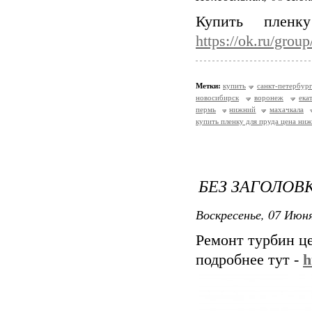
Купить плен
https://ok.ru/gro
Метки:
купить
санкт-петербур
новосибирск
воронеж
ека
пермь
нижний
махачкала
купить пленку для пруда цена ни
БЕЗ ЗАГОЛОВ
Воскресенье, 07 Июня
Ремонт турбин ц
подробнее тут -
h