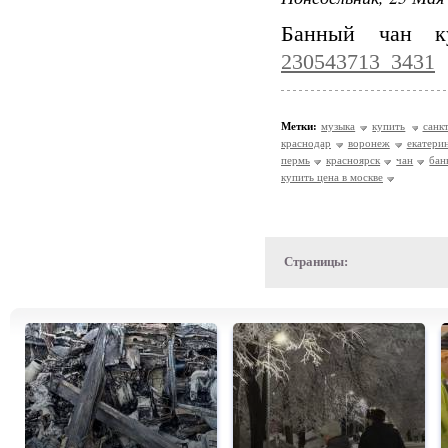
Банный чан 
230543713_3431
Метки:
музыка
купить
санк
краснодар
воронеж
екатери
пермь
красноярск
чан
бан
купить цена в москве
Страницы: