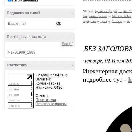
в этом дневнике
Метки:
Купить саундбар цена М
Подписка по e-mail
-
Багратионовская
Москва м.Баг
саундбар
цена
Москва
м.
Постоянные читатели
-
Все (1)
БЕЗ ЗАГОЛОВ
MakS1989_1989
Четверг, 02 Июля 202
Статистика
-
Инженерная доск
Создан: 27.04.2019
подробнее тут -
h
Записей:
Комментариев:
Написано: 6420
Отчеты:
Посетители
Поисковые фразы