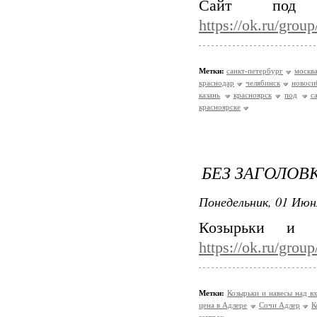
Сайт под
https://ok.ru/gro
Метки:
санкт-петербург
москв
краснодар
челябинск
новоси
казань
красноярск
под
с
красноярске
БЕЗ ЗАГОЛОВ
Понедельник, 01 Июн
Козырьки и 
https://ok.ru/gro
Метки:
Козырьки и навесы над 
цена в Адлере
Сочи Адлер
К