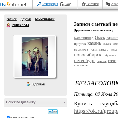
Регистрация
Вход
Рейтинги
Авос
Записи
Друзья
Комментарии
Записи с меткой ц
inunexen43
Другие метки пользователя ↓
Омск
Калининград
варико
казань
иркутск
калуга
кеме
варикоза сыктывкар
мкад
новосибирск
обучение
петербург
сочи
саратов
ярославль
БЕЗ ЗАГОЛОВ
В друзья
Пятница, 03 Июля 20
Поиск по дневнику
-
Купить саунд
https://ok.ru/gro