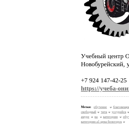
Учебный центр
Новобурейский, у
+7 924 147-42-25
https://учеба-он
Метки:
обучение
благовещен
свободный
чита
уссурийск
амуре
на
категорию
обу
категорию a1 цена белогорск