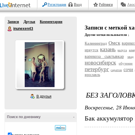
Регистрация
Вход
Рейтинги
Авос
Записи
Друзья
Комментарии
Записи с меткой х
inunexen43
Другие метки пользователя ↓
Омск
Калининград
варико
казань
иркутск
калуга
кеме
варикоза сыктывкар
мкад
новосибирск
обучение
петербург
сочи
саратов
ярославль
БЕЗ ЗАГОЛОВ
В друзья
Воскресенье, 28 Июня
Поиск по дневнику
-
Бак аккумулятор