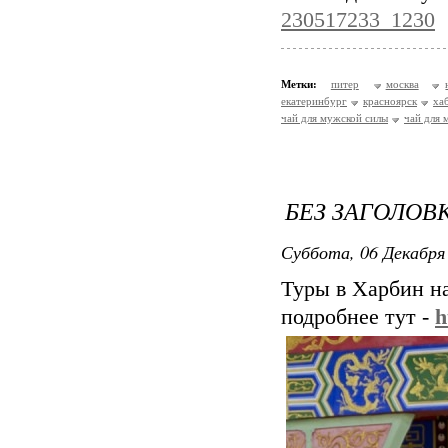
230517233_1230
Метки:
питер
москва
екатеринбург
красноярск
ха
чай для мужской силы
чай для 
БЕЗ ЗАГОЛОВ
Суббота, 06 Декабря 
Туры в Харбин н
подробнее тут -
h