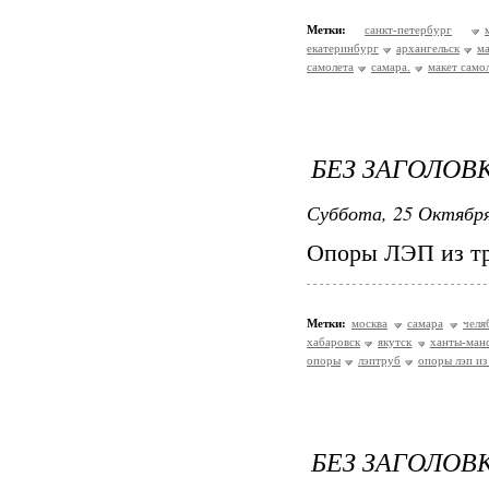
Метки:
санкт-петербург
екатеринбург
архангельск
ма
самолета
самара.
макет само
БЕЗ ЗАГОЛОВ
Суббота, 25 Октября
Опоры ЛЭП из т
Метки:
москва
самара
челя
хабаровск
якутск
ханты-ман
опоры
лэптруб
опоры лэп из
БЕЗ ЗАГОЛОВ