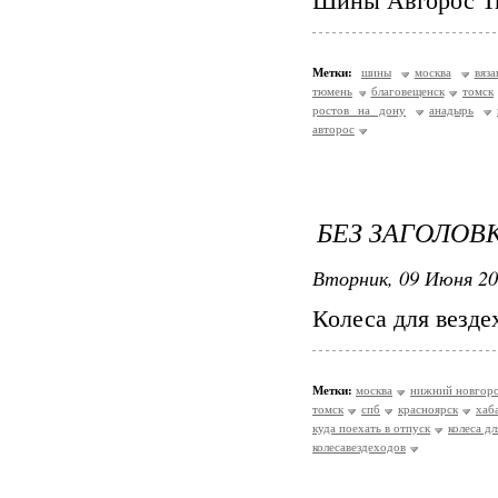
Шины Авторос Т
Метки:
шины
москва
вяза
тюмень
благовещенск
томск
ростов на дону
анадырь
авторос
БЕЗ ЗАГОЛОВ
Вторник, 09 Июня 20
Колеса для везде
Метки:
москва
нижний новгор
томск
спб
красноярск
хаб
куда поехать в отпуск
колеса д
колесавездеходов