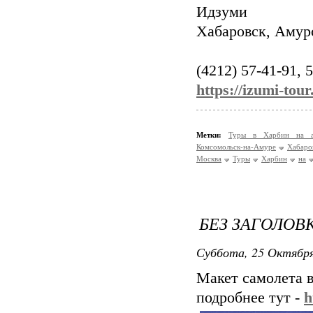
Идзуми
Хабаровск, Амурс
(4212) 57-41-91, 
https://izumi-tour
Метки:
Туры в Харбин на 
Комсомольск-на-Амуре
Хабаро
Москва
Туры
Харбин
на
БЕЗ ЗАГОЛОВ
Суббота, 25 Октября
Макет самолета 
подробнее тут -
h