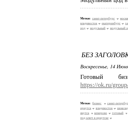
Модульный цод в
Метки:
санкт-петербург
москв
владивосток
екатеринбург
х
цод
модульный
модульный 
БЕЗ ЗАГОЛОВ
Воскресенье, 14 Июня
Готовый б
https://ok.ru/gro
Метки:
бизнес
санкт-петербу
иркутск
владивосток
шокола
якутск
кемерово
готовый
под ключ в иркутске