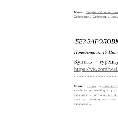
Метки:
Свадьба кейтеринг ст
Хабаровске
Хабаровск
Свадь
БЕЗ ЗАГОЛОВ
Понедельник, 15 Июн
Купить турец
https://vk.com/wa
Метки:
купить
санкт-петер
челябинск
новосибирск
кр
хабаровск
под
ростов на
турецкую мельницу под ключ
хабаровске