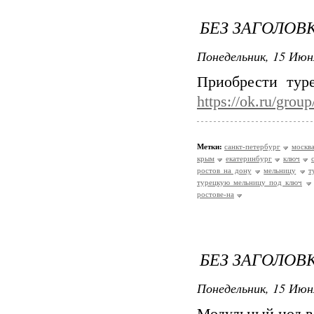
БЕЗ ЗАГОЛОВ
Понедельник, 15 Июн
Приобрести тур
https://ok.ru/gro
Метки:
санкт-петербург
москв
крым
екатеринбург
ключ
ростов на дону
мельницу
т
турецкую мельницу под ключ
ростове-на
БЕЗ ЗАГОЛОВ
Понедельник, 15 Июн