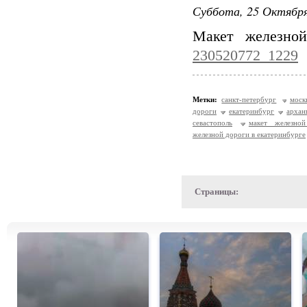
Суббота, 25 Октября
Макет железно
230520772_1229
Метки:
санкт-петербург
моск
дороги
екатеринбург
архан
севастополь
макет железно
железной дороги в екатеринбурге
Страницы: