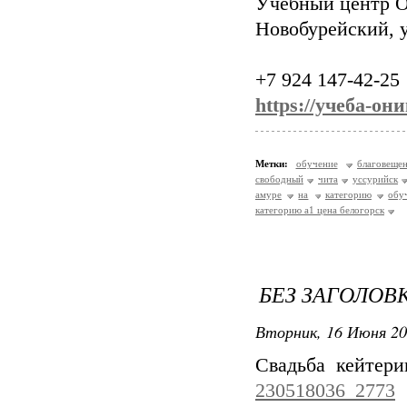
Учебный центр
Новобурейский, у
+7 924 147-42-25
https://учеба-он
Метки:
обучение
благовещен
свободный
чита
уссурийск
амуре
на
категорию
обу
категорию a1 цена белогорск
БЕЗ ЗАГОЛОВ
Вторник, 16 Июня 20
Свадьба кейтер
230518036_2773