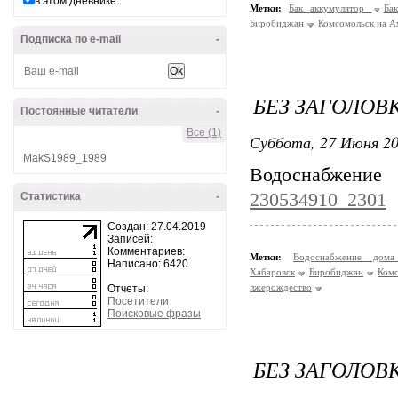
в этом дневнике
Метки:
Бак аккумулятор
Ба
Биробиджан
Комсомольск на А
Подписка по e-mail
-
БЕЗ ЗАГОЛОВ
Постоянные читатели
-
Все (1)
Суббота, 27 Июня 20
MakS1989_1989
Водоснабже
230534910_2301
Статистика
-
Создан: 27.04.2019
Записей:
Комментариев:
Метки:
Водоснабжение до
Написано: 6420
Хабаровск
Биробиджан
Комс
лжерождество
Отчеты:
Посетители
Поисковые фразы
БЕЗ ЗАГОЛОВ