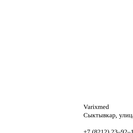
Varixmed
Сыктывкар, улиц
+7 (8212) 23‒92‒