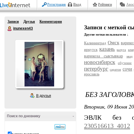
Регистрация
Вход
Рейтинги
Авос
Записи
Друзья
Комментарии
Записи с меткой 
inunexen43
Другие метки пользователя ↓
Омск
Калининград
варико
казань
иркутск
калуга
кеме
варикоза сыктывкар
мкад
новосибирск
обучение
петербург
сочи
саратов
ярославль
БЕЗ ЗАГОЛОВ
В друзья
Вторник, 09 Июня 20
Поиск по дневнику
-
ЭВЛК без о
230516613_4012