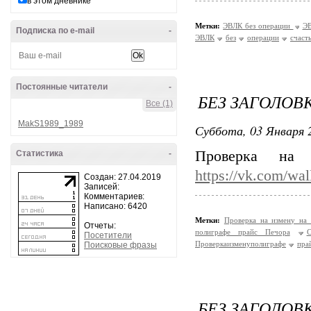
в этом дневнике
Метки:
ЭВЛК без операции
ЭВ
Подписка по e-mail
-
ЭВЛК
без
операции
счаст
Постоянные читатели
-
БЕЗ ЗАГОЛОВ
Все (1)
MakS1989_1989
Суббота, 03 Января 2
Проверка на
Статистика
-
https://vk.com/wa
Создан: 27.04.2019
Записей:
Комментариев:
Написано: 6420
Метки:
Проверка на измену на
Отчеты:
полиграфе прайс Печора
С
Посетители
Проверкаизменуполиграфе
пра
Поисковые фразы
БЕЗ ЗАГОЛОВ