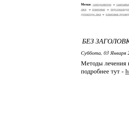
Метки:
саморазвитие
сыктывк
лжи
плановые
персоналаде
детекторе лжи
плановые провер
БЕЗ ЗАГОЛОВ
Суббота, 03 Января 2
Методы лечения 
подробнее тут -
h