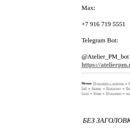
Max:
+7 916 719 5551
Telegram Bot:
@Atelier_PM_bot
https://atelierpm.
Метки:
Муассанит с золотом
Екб
Казань
Волгоград
Вл
Сочи
Крым
Муассанит
зо
БЕЗ ЗАГОЛОВ