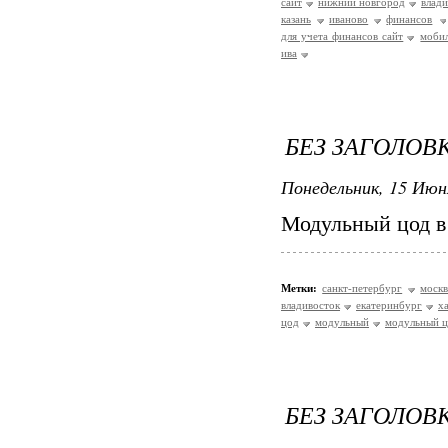
сайт
нижний новгород
влад
казань
иваново
финансов
для учета финансов сайт
мобил
ива
БЕЗ ЗАГОЛОВ
Понедельник, 15 Июн
Модульный цод в
Метки:
санкт-петербург
москв
владивосток
екатеринбург
х
цод
модульный
модульный 
БЕЗ ЗАГОЛОВ