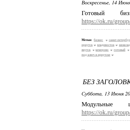
Воскресенье, 14 Июня
Готовый б
https://ok.ru/gro
Метки:
бизнес
санкт-петербу
иркутск
владивосток
шокола
якутск
кемерово
готовый
под ключ в иркутске
БЕЗ ЗАГОЛОВ
Суббота, 13 Июня 20
Модульные 
https://ok.ru/gro