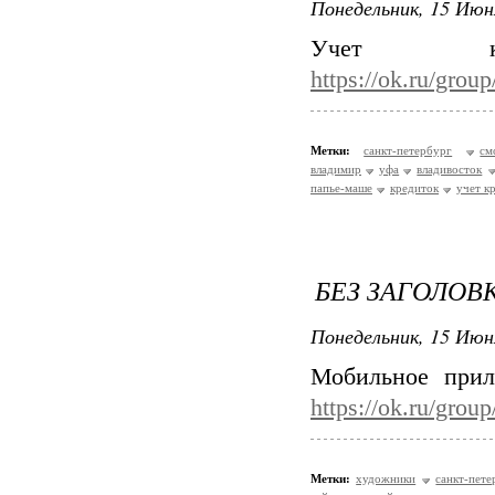
Понедельник, 15 Июн
Учет 
https://ok.ru/gro
Метки:
санкт-петербург
см
владимир
уфа
владивосток
папье-маше
кредиток
учет к
БЕЗ ЗАГОЛОВ
Понедельник, 15 Июн
Мобильное прил
https://ok.ru/gro
Метки:
художники
санкт-пете