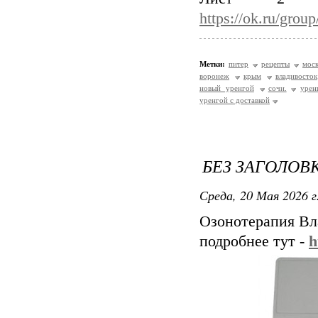
https://ok.ru/gro
Метки:
питер
рецепты
моск
воронеж
крым
владивосток
новый уренгой
сочи.
урен
уренгой с доставкой
БЕЗ ЗАГОЛОВ
Среда, 20 Мая 2026 г
Озонотерапия Вл
подробнее тут -
h