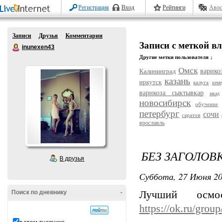
Регистрация
Вход
Рейтинги
Авос
Записи
Друзья
Комментарии
Записи с меткой в
inunexen43
Другие метки пользователя ↓
Омск
Калининград
варико
казань
иркутск
калуга
кеме
варикоза сыктывкар
мкад
новосибирск
обучение
петербург
сочи
саратов
ярославль
БЕЗ ЗАГОЛОВ
В друзья
Суббота, 27 Июня 20
Поиск по дневнику
-
Лучший осмо
https://ok.ru/gro