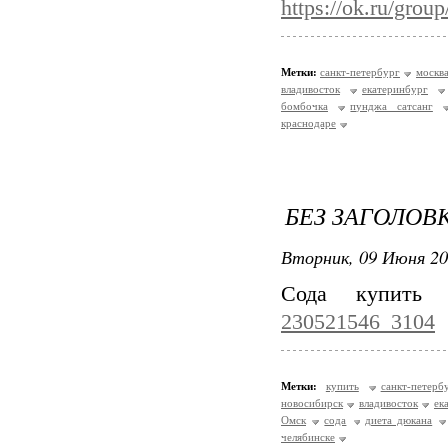
https://ok.ru/gro
Метки:
санкт-петербург
москв
владивосток
екатеринбург
бомбочка
пунджа сатсанг
краснодаре
БЕЗ ЗАГОЛОВ
Вторник, 09 Июня 20
Сода купить
230521546_3104
Метки:
купить
санкт-петерб
новосибирск
владивосток
ек
Омск
сода
диета дюкана
челябинске