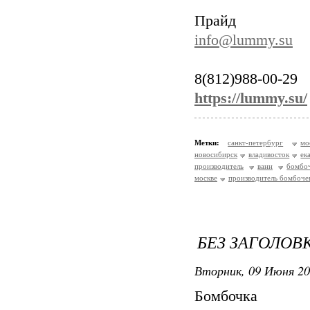
Прайд
info@lummy.su
8(812)988-00-29
https://lummy.su/
Метки:
санкт-петербург
мо
новосибирск
владивосток
ек
производитель
ванн
бомбо
москве
производитель бомбочек
БЕЗ ЗАГОЛОВ
Вторник, 09 Июня 20
Бомбочк