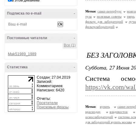
в этом дневнике
Метки:
санкт-петербург
новго
Подписка по e-mail
-
тула
полезные советы
тверь
фильтр для лабораторий
лучш
фильтрлабораторий
Постоянные читатели
-
Все (1)
БЕЗ ЗАГОЛОВ
MakS1989_1989
Суббота, 27 Июня 20
Статистика
-
Система осм
Создан: 27.04.2019
Записей:
https://vk.com/wa
Комментариев:
Написано: 6420
Отчеты:
Посетители
Метки:
купить
санкт-петер
Поисковые фразы
краснодар
владивосток
осмослабораторий
система ос
для лабораторий купить москва