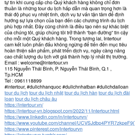
tự tin khi cung cấp cho Quý khách hàng không chỉ đơn
thuần là những tour du lịch hấp dẫn mà quan trọng hơn là
thái độ phục vụ nhiệt tình, dịch vụ tư vấn tận tâm để định
hướng sự lựa chọn của bạn đến các chương trình du lịch
phù hợp nhất. Đây cũng chính là điều tạo nên sự khác biệt
của chúng tôi, giúp chúng tôi trở thành “bạn đường” tin cậy
cho mỗi một Quý khách hàng. Trong tương lai, Intertour
cam kết luôn phấn đấu không ngừng để tiến đến mục tiêu
hoàn thiện sản phẩm, phát triển dịch vụ, ngày càng nâng
cao chất lượng du lịch với giá thành hợp lý nhất thị trường.
Email : welcome@intertour.vn
115 Nguyễn Thái Bình, P. Nguyễn Thái Bình, Q.1 ,
Tp.HCM
Tel : 0961118899
#intertour, #dulichhanquoc #dulichnhatban #dulichdailoan
tour du lịch
tour du lịch nhật
tour du lịch hàn
tour du lịch đài
loan
tour du lịch châu âu
https://intertour.vn/
https://intertour-vn.blogspot.com/2022/11/intertour.html
https://www.linkedin.com/in/intertourvn/
https://www.youtube.com/channel/UCVSJdbp4PYR7zkpeF9
https://www.pinterest.com/intertourvn
https://intertourvn.tumblr.com/