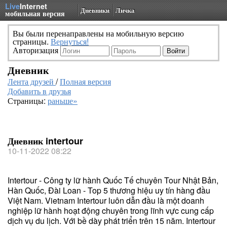
Live
Internet
Дневники
Личка
мобильная версия
Вы были перенаправлены на мобильную версию
страницы.
Вернуться!
Авторизация
Дневник
Лента друзей
/
Полная версия
Добавить в друзья
Страницы:
раньше»
Дневник intertour
10-11-2022 08:22
Intertour - Công ty lữ hành Quốc Tế chuyên Tour Nhật Bản,
Hàn Quốc, Đài Loan - Top 5 thương hiệu uy tín hàng đầu
Việt Nam. Vietnam Intertour luôn dẫn đầu là một doanh
nghiệp lữ hành hoạt động chuyên trong lĩnh vực cung cấp
dịch vụ du lịch. Với bề dày phát triển trên 15 năm. Intertour