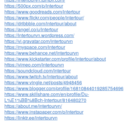
https://500px.com/p/intertour
https://www.goodreads.com/intertour
https://www.flickr.com/people/intertour/
https://dribbble.com/intertour/about
https://angel.co/u/intertour
https://intertourvn.wordpress.com/
https://vi.gravatar.com/intertourvn
https://myspace.com/intertour
https://www.behance.net/intertourvn
https://www.kickstarter.com/profile/intertour/about
https://vimeo.com/intertourvn
https://soundcloud.com/intertour
https://www.twitch.tv/intertour/about
https://www.vingle.net/posts/4948456
https://www.blogger.com/profile/16810844019285754696
https://www.skillshare.com/en/profile/Du-
L%E1%BB%8Bch-Intertour/816480270
https://about.me/intertourvn/
https://www.instapaper.com/p/intertour
https://linktr.ee/intertourvn