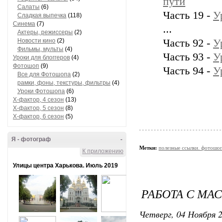
пути
Салаты
(6)
Часть 19 -
У
Сладкая выпечка
(118)
Синема
(7)
...
Актеры, режиссеры
(2)
Новости кино
(2)
Часть 92 -
У
Фильмы, мульты
(4)
Часть 93 -
У
Уроки для блоггеров
(4)
Фотошоп
(9)
Часть 94 -
У
Все для Фотошопа
(2)
рамки, фоны, текстуры, фильтры
(4)
Уроки Фотошопа
(6)
Х-фактор, 4 сезон
(13)
Х-фактор, 5 сезон
(8)
Х-фактор, 6 сезон
(5)
Я - фотограф
-
Метки:
полезные ссылки. фотошо
К приложению
Улицы центра Харькова. Июль 2019
РАБОТА С МА
Четверг, 04 Ноября 2