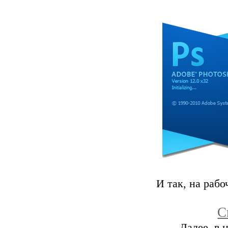
И так, на рабо
С
Далее, в 