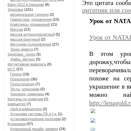
Это цитата соо
Евро-2012 в Харькове
(6)
цитатник или со
Здоровье
(101)
висцеральная терапия
(2)
Гимнастика, упражнения
(23)
Урок от NATA
Комплексы упражнений
(21)
Массаж
(22)
массаж антицеллюлитный
(5)
Урок от NATA
массаж баночный
(2)
Методики оздоровления
(27)
Танец живота
(7)
В этом уро
Здоровье_танец
(5)
Зумба_фитнес
(5)
дорожку,чтобы 
Интуитивная живопись
(0)
переворачива
ИСС
(57)
Гипноз
(19)
похоже на се
Психология
(30)
Психотерапия
(7)
украшение в в
Тесты, опросники
(5)
можно на
Тренинги, семинары
(4)
Картины по номерам
(1)
http://lenagold.r
компьютер
(7)
сбой в компьютере
(2)
Установка системы ПК и т.д.
(1)
установка/удаление программ
(2)
Кулинария
(57)
Кулинарный дизайн, карвинг
(24)