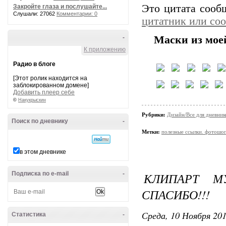
Это цитата соо
Закройте глаза и послушайте...
Слушали: 27062
Комментарии: 0
цитатник или со
-
Маски из мое
К приложению
Радио в блоге
[Этот ролик находится на
заблокированном домене]
Добавить плеер себе
©
Накукрыскин
Рубрики:
Дизайн/Все для дневник
Поиск по дневнику
-
Метки:
полезные ссылки. фотошо
в этом дневнике
Подписка по e-mail
-
КЛИПАРТ МУ
СПАСИБО!!!
Среда, 10 Ноября 201
Статистика
-