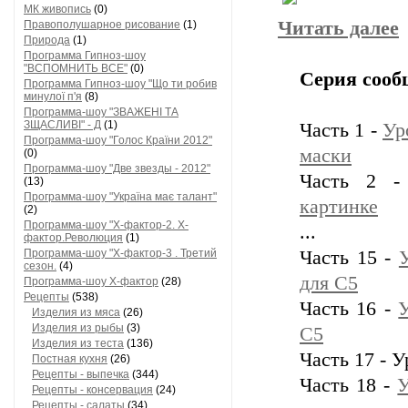
МК живопись
(0)
Читать далее
Правополушарное рисование
(1)
Природа
(1)
Программа Гипноз-шоу
"ВСПОМНИТЬ ВСЕ"
(0)
Серия сооб
Программа Гипноз-шоу "Що ти робив
минулої п'я
(8)
Программа-шоу "ЗВАЖЕНІ ТА
ЗЩАСЛИВІ" - Д
(1)
Часть 1 -
Ур
Программа-шоу "Голос Країни 2012"
маски
(0)
Программа-шоу "Две звезды - 2012"
Часть 2 
(13)
Программа-шоу "Україна має талант"
картинке
(2)
Программа-шоу "Х-фактор-2. Х-
...
фактор.Революция
(1)
Программа-шоу "Х-фактор-3 . Третий
Часть 15 -
сезон.
(4)
для С5
Программа-шоу Х-фактор
(28)
Рецепты
(538)
Часть 16 -
Изделия из мяса
(26)
Изделия из рыбы
(3)
С5
Изделия из теста
(136)
Часть 17 - 
Постная кухня
(26)
Рецепты - выпечка
(344)
Часть 18 -
У
Рецепты - консервация
(24)
Рецепты - салаты
(34)