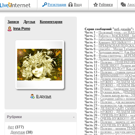
Регистрация
Вход
Рейтинги
Авос
Записи
Друзья
Комментарии
Inna Pono
Серия сообщений "
веб-дизайн
":
Часть 1 -
Полезный урок - от 
Часть 2 -
Работа с МАСКАМИ - б
Часть 3 -
работаем с МАСКАМИ!!
Часть 4 -
Клипарт МУЗЫКА!!!! - В
Часть 5 -
ПРЕКРАСНАЯ ПОДСКАЗКА 
Часть 6 -
спасибо - Милая Татьяна
Часть 7 -
Хорошая вещь!!! Для Нов
Часть 8 -
Фоны-глиттеры - БЕРЕМ
Часть 9 -
Делаем снежную анимац
Часть 10 -
Полезно - ГЕНЕРАТОР
Часть 11 -
ПОЛЕЗНО!!! Делаем ани
Часть 12 -
ОЧЕНЬ НАДО!!! Как ск
Часть 13 -
Полезно - ставим пар
Часть 14 -
ВРИМАНИЕ!!!! ОООчень
Часть 15 -
Делаем прозрачный фо
Часть 16 -
НУЖНО - ДЕЛАЕМ МА
Часть 17 -
НУЖНО - ДЕЛАЕМ В
Часть 18 -
Нужно - раскрасим чер
Часть 19 -
Нужная вещь - ДРАПИ
Часть 20 -
Делаем капли воды - 
В друзья
Часть 21 -
Создание сайта с помо
Часть 22 -
Полезно - для желаю
Часть 23 -
полезности для делающи
Часть 24 -
ДЕЛАЕМ САЙТ САМИ!
Часть 25 -
НУЖНО - ДЕЛАЕМ ЦВ
Часть 26 -
ОЧЧЕНЬ НУЖНО - дела
Рубрики
-
Часть 27 -
ОЧЕНЬ НУЖНО!!!! Р
Часть 28 -
Полезно - защита от з
Часть 29 -
ОООЧЕНЬ НУЖНО - К
Арт
(377)
Часть 30 -
Полезно - меняем ТЕМ
Декупаж
(38)
Часть 31 -
полезно - рисуем шерст