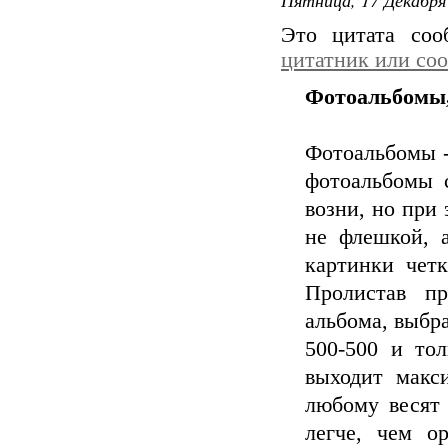
Это цитата со
цитатник или со
Фотоальбомы,
Фотоальбомы -
фотоальбомы 
возни, но при
не флешкой, 
картинки чет
Пролистав п
альбома, выбр
500-500 и то
выходит макс
любому весят 
легче, чем о