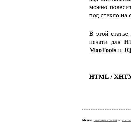
можно повесит
под стекло на 
В этой статье
печати для
H
MooTools
и
JQ
HTML / XHT
Метки:
полезные ссылки
компь