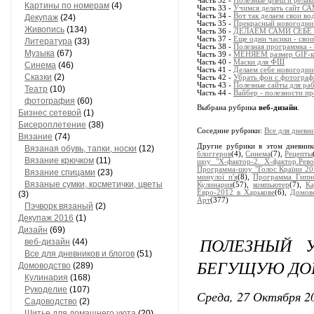
Часть 32 -
Полезные флеш и релак
Картины по номерам
(4)
Часть 33 -
Учимся делать сайт СА
Часть 34 -
Вот так делаем свои во
Декупаж
(24)
Часть 35 -
Прекрасный новогодни
Живопись
(134)
Часть 36 -
ДЕЛАЕМ САМИ СЕБЕ 
Часть 37 -
Еще одни часики - сво
Литература
(33)
Часть 38 -
Полезная программка
Музыка
(67)
Часть 39 -
МЕНЯЕМ размер GIF-к
Часть 40 -
Маски для ФШ
Синема
(46)
Часть 41 -
Делаем себе новогодни
Сказки
(2)
Часть 42 -
Убрать фон с фотограф
Часть 43 -
Полезные сайты для ра
Театр
(10)
Часть 44 -
Вайбер - полезности п
фотография
(60)
Выбрана рубрика
веб-дизайн
.
Бизнес сетевой
(1)
Бисероплетение
(38)
Соседние рубрики:
Все для дневн
Вязание
(74)
Другие рубрики в этом дневни
Вязаная обувь, тапки, носки
(12)
блоггеров
(4),
Синема
(7),
Рецепты
Вязание крючком
(11)
шоу "Х-фактор-2. Х-фактор.Рев
Программа-шоу "Голос Країни 20
Вязание спицами
(23)
минулої п'я
(8),
Программа Гип
Вязаные сумки, косметички, цветы
Кулинария
(57),
компьютер
(7),
Ка
Евро-2012 в Харькове
(6),
Домов
(3)
Арт
(377)
Пэчворк вязаный
(2)
Декупаж 2016
(1)
Дизайн
(69)
ПОЛЕЗНЫЙ У
веб-дизайн
(44)
Все для дневников и блогов
(51)
БЕГУЩУЮ ДО
Домоводство
(289)
Кулинария
(168)
Рукоделие
(107)
Среда, 27 Октября 20
Садоводство
(2)
Шитье для домашнего уюта
(20)