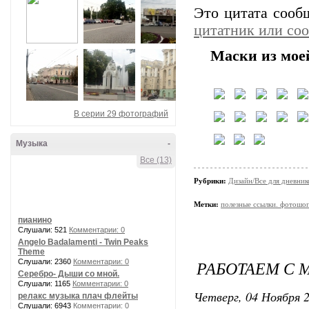
Это цитата соо
цитатник или со
Маски из мое
В серии 29 фотографий
Музыка
-
Все (13)
Рубрики:
Дизайн/Все для дневник
Метки:
полезные ссылки. фотошо
пианино
Слушали: 521
Комментарии: 0
Angelo Badalamenti - Twin Peaks
Theme
РАБОТАЕМ С М
Слушали: 2360
Комментарии: 0
Серебро- Дыши со мной.
Слушали: 1165
Комментарии: 0
Четверг, 04 Ноября 2
релакс музыка плач флейты
Слушали: 6943
Комментарии: 0