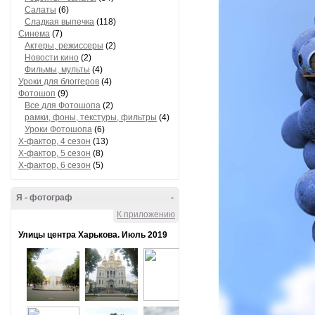
Салаты
(6)
Сладкая выпечка
(118)
Синема
(7)
Актеры, режиссеры
(2)
Новости кино
(2)
Фильмы, мульты
(4)
Уроки для блоггеров
(4)
Фотошоп
(9)
Все для Фотошопа
(2)
рамки, фоны, текстуры, фильтры
(4)
Уроки Фотошопа
(6)
Х-фактор, 4 сезон
(13)
Х-фактор, 5 сезон
(8)
Х-фактор, 6 сезон
(5)
Я - фотограф
-
К приложению
Улицы центра Харькова. Июль 2019