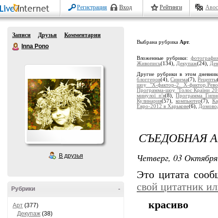
Регистрация
Вход
Рейтинги
Авос
Записи
Друзья
Комментарии
Выбрана рубрика
Арт
.
Inna Pono
Вложенные рубрики:
фотографи
Живопись
(134),
Декупаж
(24),
Де
Другие рубрики в этом дневни
блоггеров
(4),
Синема
(7),
Рецепты
шоу "Х-фактор-2. Х-фактор.Рев
Программа-шоу "Голос Країни 20
минулої п'я
(8),
Программа Гип
Кулинария
(57),
компьютер
(7),
Ка
Евро-2012 в Харькове
(6),
Домово
СЪЕДОБНАЯ А
Четверг, 03 Октября
В друзья
Это цитата соо
свой цитатник и
Рубрики
-
красиво
Арт
(377)
Декупаж
(38)