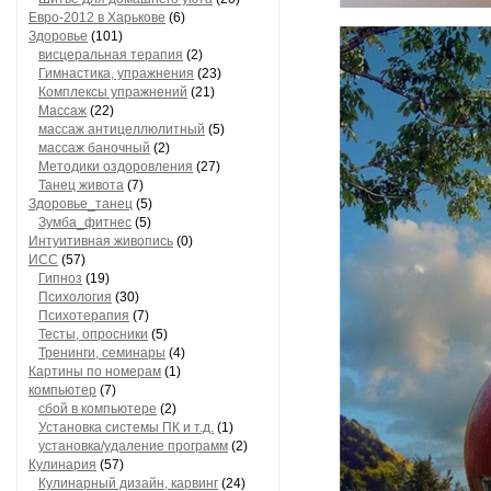
Евро-2012 в Харькове
(6)
Здоровье
(101)
висцеральная терапия
(2)
Гимнастика, упражнения
(23)
Комплексы упражнений
(21)
Массаж
(22)
массаж антицеллюлитный
(5)
массаж баночный
(2)
Методики оздоровления
(27)
Танец живота
(7)
Здоровье_танец
(5)
Зумба_фитнес
(5)
Интуитивная живопись
(0)
ИСС
(57)
Гипноз
(19)
Психология
(30)
Психотерапия
(7)
Тесты, опросники
(5)
Тренинги, семинары
(4)
Картины по номерам
(1)
компьютер
(7)
сбой в компьютере
(2)
Установка системы ПК и т.д.
(1)
установка/удаление программ
(2)
Кулинария
(57)
Кулинарный дизайн, карвинг
(24)