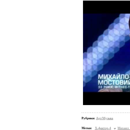
Рубрики:
Арт/Музыка
Метки:
Х-фактор-4
Михаил