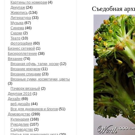
Картины по номерам
(4)
Съедобная арх
Декупаж
(24)
Живопись
(134)
Литература
(33)
Музыка
(67)
Синема
(46)
Сказки
(2)
Театр
(10)
фотография
(60)
Бизнес сетевой
(1)
Бисероплетение
(38)
Вязание
(74)
Вязаная обувь, тапки, носки
(12)
Вязание крючком
(11)
Вязание спицами
(23)
Вязаные сумки, косметички, цветы
(3)
Пэчворк вязаный
(2)
Декупаж 2016
(1)
Дизайн
(69)
веб-дизайн
(44)
Все для дневников и блогов
(51)
Домоводство
(289)
Кулинария
(168)
Рукоделие
(107)
Садоводство
(2)
Шитье для домашнего уюта
(20)