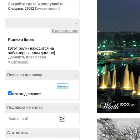
Закройте глаза и послушайте...
Слушали: 27062
Комментарии: 0
-
К приложению
Радио в блоге
[Этот ролик находится на
заблокированном домене]
Добавить плеер себе
©
Накукрыскин
Поиск по дневнику
-
в этом дневнике
Подписка по e-mail
-
Статистика
-