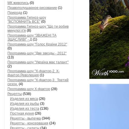
МК живопись
(0)
Правополушарное рисование
(1)
Природа
(1)
Программа Гипноз-шоу
"ВСПОМНИТЬ ВСЕ"
(0)
Программа Гипноз-шоу "Що ти робив
минулої п'я
(8)
Программа-шоу "ЗВАЖЕНІ ТА
ЗЩАСЛИВІ" - Д
(1)
Программа-шоу "Голос Країни 2012"
(0)
Программа-шоу "Две звезды - 2012"
(13)
Программа-шоу "Україна має талант"
(2)
Программа-шоу "Х-фактор-2. Х-
фактор.Революция
(1)
Программа-шоу "Х-фактор-3 . Третий
сезон.
(4)
Программа-шоу Х-фактор
(28)
Рецепты
(538)
Изделия из мяса
(26)
Изделия из рыбы
(3)
Изделия из теста
(136)
Постная кухня
(26)
Рецепты - выпечка
(344)
Рецепты - консервация
(24)
Рецепты - салаты
(34)