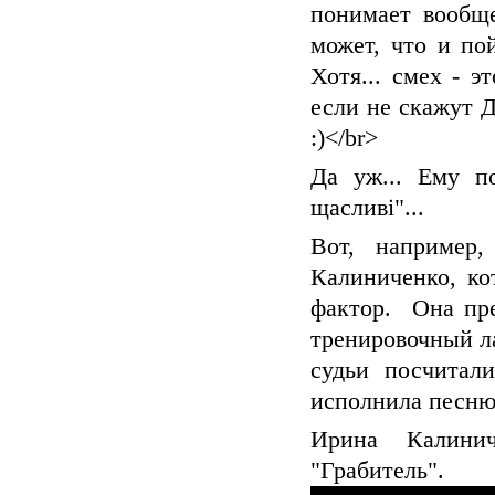
понимает вообще
может, что и по
Хотя... смех - э
если не скажут Д
:)</br>
Да уж... Ему п
щасливі"...
Вот, например
Калиниченко, ко
фактор. Она пре
тренировочный ла
судьи посчитали
исполнила песню
Ирина Калини
"Грабитель".