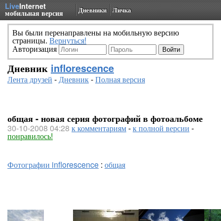
Live
Internet
Дневники
Личка
мобильная версия
Вы были перенаправлены на мобильную версию
страницы.
Вернуться!
Авторизация
Дневник
inflorescence
Лента друзей
-
Дневник
-
Полная версия
общая - новая серия фотографий в фотоальбоме
30-10-2008 04:28
к комментариям
-
к полной версии
-
понравилось!
Фотографии inflorescence
:
общая