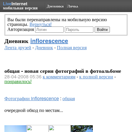
Live
Internet
Дневники
Личка
мобильная версия
Вы были перенаправлены на мобильную версию
страницы.
Вернуться!
Авторизация
Дневник
inflorescence
Лента друзей
-
Дневник
-
Полная версия
общая - новая серия фотографий в фотоальбоме
28-04-2008 05:36
к комментариям
-
к полной версии
-
понравилось!
Фотографии inflorescence
:
общая
очередной обход по местам...