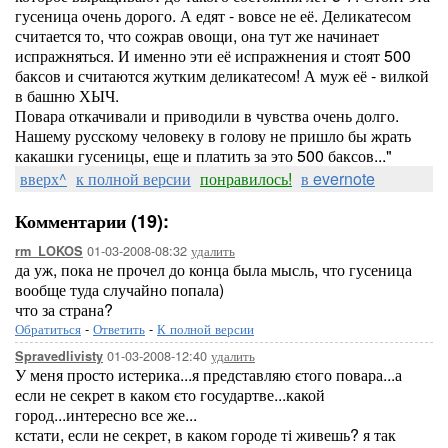
гусеница очень дорого. А едят - вовсе не её. Деликатесом
считается то, что сожрав овощи, она тут же начинает
испражняться. И именно эти её испражнения и стоят 500
баксов и считаются жутким деликатесом! А муж её - вилкой
в башню ХЫЧ.
Повара откачивали и приводили в чувства очень долго.
Нашему русскому человеку в голову не пришло бы жрать
какашки гусеницы, еще и платить за это 500 баксов..."
вверх^
к полной версии
понравилось!
в evernote
Комментарии (19):
01-03-2008-08:32
удалить
rm_LOKOS
да уж, пока не прочел до конца была мысль, что гусеница
вообще туда случайно попала)
что за страна?
Обратиться
-
Ответить
-
К полной версии
01-03-2008-12:40
удалить
Spravedlivisty
У меня просто истерика...я представляю єтого повара...а
если не секрет в каком єто государтве...какой
город...интересно все же...
кстати, если не секрет, в каком городе ті живешь? я так