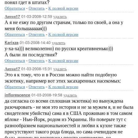
понял гдет в штатах?
Обратиться
-
Ответить
-
К полной версии
01-03-2008-12:59
удалить
Антон17
А я не езжу по другим странам, только по своей, а она у
меня большааааая)))
Обратиться
-
Ответить
-
К полной версии
01-03-2008-14:40
удалить
Karixza
у-ха-ха))) великолепно) по русски креативненько)))
А были ли последствия?
Обратиться
-
Ответить
-
К полной версии
01-03-2008-15:31
удалить
Антон17
Это я к тому, что и в России можно найти подобную
экзотику, например вот этих засахаренных насекомых:
Обратиться
-
Ответить
-
К полной версии
01-03-2008-19:58
удалить
inflorescence
да согласна со всеми сплошная экзотика) но вынуждена
разочаровать - не моя это история и не за мужем я, и не была
свидетелем убийства) сама я в США проживаю в том самом
яблоке - Нью-Йорк, родом из Украины. Но поверьте тут с
разнообразием национальноестей и любви к кухне также
присутствуют такого рода блюда, но сама очевидцем не
была, почеиу-то рестораны просто неприемлю, не