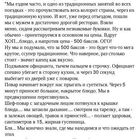
"Мы ездим часто, и одно из традиционных занятий во всех
поездках - это прочувствовать весь колорит страны, через их
традиционную кухню. И вот, уже перед отъездом, пошли
мы с мужем в достаточно дорогой ресторан. Взяли
меню, сидим рассматриваем незнакомые буковки. Ну и как
обычно - ориентируемся в основном на цены. Вдруг
ХОП...блюдо, а напротив цена - 500 баксов. ОГО!
Ну мы и подумали, что за 500 баксов - это будет что-то мега
крутое, ссупер традиционное. Что наверное, раз столько
стоит - значит капец как вкусно.
Подзываем официанта, тычем пальцем в строчку. Официант
спешно убегает в сторону кухни, и через 30 секунд
выбегает из дверей уже с поваром.
Повар начинает вокруг нас прыгать и суетиться. Через 5
минут приносят большое, накрытое блюдо. Мы в
предвкушении переглянулись.
Шеф-повар с загадочным лицом потянулся к крышке
блюда.... мы затаили дыхание.... смотрим на тарелку, а там -
в залежах овощей, травок и пряностей... - ползает здоровая,
сантиметров в 15, жирная гусенница.
Бля... Мы конечно знали, где мы находимся и что ожидать от
этих