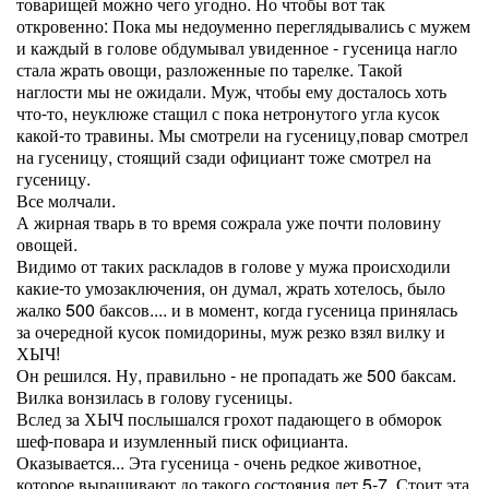
товарищей можно чего угодно. Но чтобы вот так
откровенно: Пока мы недоуменно переглядывались с мужем
и каждый в голове обдумывал увиденное - гусеница нагло
стала жрать овощи, разложенные по тарелке. Такой
наглости мы не ожидали. Муж, чтобы ему досталось хоть
что-то, неуклюже стащил с пока нетронутого угла кусок
какой-то травины. Мы смотрели на гусеницу,повар смотрел
на гусеницу, стоящий сзади официант тоже смотрел на
гусеницу.
Все молчали.
А жирная тварь в то время сожрала уже почти половину
овощей.
Видимо от таких раскладов в голове у мужа происходили
какие-то умозаключения, он думал, жрать хотелось, было
жалко 500 баксов.... и в момент, когда гусеница принялась
за очередной кусок помидорины, муж резко взял вилку и
ХЫЧ!
Он решился. Ну, правильно - не пропадать же 500 баксам.
Вилка вонзилась в голову гусеницы.
Вслед за ХЫЧ послышался грохот падающего в обморок
шеф-повара и изумленный писк официанта.
Оказывается... Эта гусеница - очень редкое животное,
которое выращивают до такого состояния лет 5-7. Стоит эта