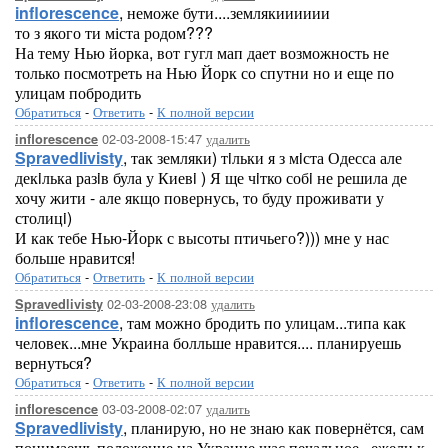
inflorescence
, неможе бути....землякииииии
то з якого ти міста родом???
На тему Нью йорка, вот гугл мап дает возможность не
только посмотреть на Нью Йорк со спутни но и еще по
улицам побродить
Обратиться
-
Ответить
-
К полной версии
02-03-2008-15:47
удалить
inflorescence
Spravedlivisty
, так земляки) тiльки я з мiста Одесса але
декiлька разiв була у Киевi ) Я ще чiтко собi не решила де
хочу жити - але якщо повернусь, то буду проживати у
столицi)
И как тебе Нью-Йорк с высоты птичьего?))) мне у нас
больше нравится!
Обратиться
-
Ответить
-
К полной версии
02-03-2008-23:08
удалить
Spravedlivisty
inflorescence
, там можно бродить по улицам...типа как
человек...мне Украина болльше нравится.... планируешь
вернуться?
Обратиться
-
Ответить
-
К полной версии
03-03-2008-02:07
удалить
inflorescence
Spravedlivisty
, планирую, но не знаю как повернётся, сам
понимаешь положение на Украине щас печальное , ежели к