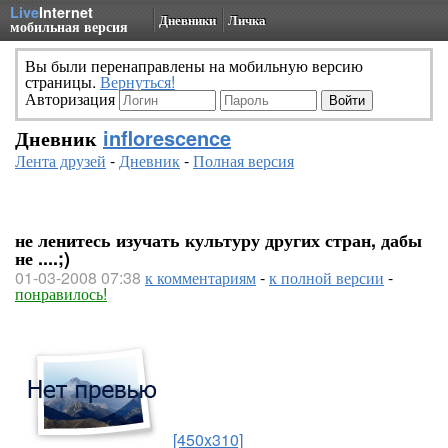
Live
Internet
Дневники
Личка
мобильная версия
Вы были перенаправлены на мобильную версию
страницы.
Вернуться!
Авторизация
Дневник
inflorescence
Лента друзей
-
Дневник
-
Полная версия
не ленитесь изучать культуру других стран, дабы
не ....;)
01-03-2008 07:38
к комментариям
-
к полной версии
-
понравилось!
[450x310]