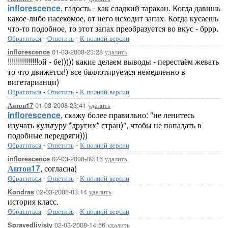
inflorescence
, гадость - как сладкий таракан. Когда давишь
какое-либо насекомое, от него исходит запах. Когда кусаешь
что-то подобное, то этот запах преобразуется во вкус - бррр.
Обратиться
-
Ответить
-
К полной версии
01-03-2008-23:28
удалить
inflorescence
!!!!!!!!!!!!!!!ой - бе))))) какие делаем выводы - перестаём жевать
то что движется!) все баллотируемся немедленно в
вигетарианци)
Обратиться
-
Ответить
-
К полной версии
01-03-2008-23:41
удалить
Антон17
inflorescence
, скажу более правильно: "не ленитесь
изучать культуру *других* стран)", чтобы не попадать в
подобные передряги)))
Обратиться
-
Ответить
-
К полной версии
02-03-2008-00:16
удалить
inflorescence
Антон17
, согласна)
Обратиться
-
Ответить
-
К полной версии
02-03-2008-03:14
удалить
Kondras
история класс.
Обратиться
-
Ответить
-
К полной версии
02-03-2008-14:56
удалить
Spravedlivisty