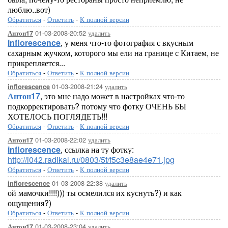
люблю..вот)
Обратиться
-
Ответить
-
К полной версии
01-03-2008-20:52
удалить
Антон17
inflorescence
, у меня что-то фотография с вкусным
сахарным жучком, которого мы ели на границе с Китаем, не
прикрепляется...
Обратиться
-
Ответить
-
К полной версии
01-03-2008-21:24
удалить
inflorescence
Антон17
, это мне надо может в настройках что-то
подкорректировать? потому что фотку ОЧЕНЬ БЫ
ХОТЕЛОСЬ ПОГЛЯДЕТЬ!!!
Обратиться
-
Ответить
-
К полной версии
01-03-2008-22:02
удалить
Антон17
inflorescence
, ссылка на ту фотку:
http://i042.radikal.ru/0803/5f/f5c3e8ae4e71.jpg
Обратиться
-
Ответить
-
К полной версии
01-03-2008-22:38
удалить
inflorescence
ой мамочки!!!!))) ты осмелился их куснуть?) и как
ощущения?)
Обратиться
-
Ответить
-
К полной версии
01-03-2008-23:04
удалить
Антон17