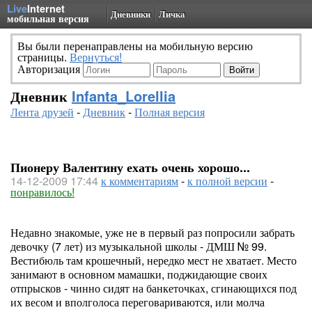
Live
Internet
Дневники
Личка
мобильная версия
Вы были перенаправлены на мобильную версию
страницы.
Вернуться!
Авторизация
Дневник
Infanta_Lorellia
Лента друзей
-
Дневник
-
Полная версия
Пионеру Валентину ехать очень хорошо...
14-12-2009 17:44
к комментариям
-
к полной версии
-
понравилось!
Недавно знакомые, уже не в первый раз попросили забрать
девочку (7 лет) из музыкальной школы - ДМШ № 99.
Вестибюль там крошечный, нередко мест не хватает. Место
занимают в основном мамашки, поджидающие своих
отпрысков - чинно сидят на банкеточках, сгинающихся под
их весом и вполголоса переговариваются, или молча