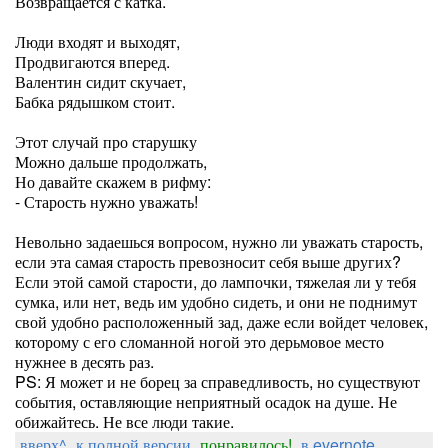
Возвращается с катка.
Люди входят и выходят,
Продвигаются вперед.
Валентин сидит скучает,
Бабка рядышком стоит.
Этот случай про старушку
Можно дальше продолжать,
Но давайте скажем в рифму:
- Старость нужно уважать!
Невольно задаешься вопросом, нужно ли уважать старость,
если эта самая старость превозносит себя выше других?
Если этой самой старости, до лампочки, тяжелая ли у тебя
сумка, или нет, ведь им удобно сидеть, и они не поднимут
свой удобно расположенный зад, даже если войдет человек,
которому с его сломанной ногой это дерьмовое место
нужнее в десять раз.
PS: Я может и не борец за справедливость, но существуют
события, оставляющие неприятный осадок на душе. Не
обижайтесь. Не все люди такие.
вверх^
к полной версии
понравилось!
в evernote