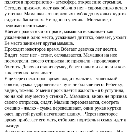
пялятся в пространство - атмосфера откровенно стремная.
Сегодня прихожу, мест как обычно нет - скромненько встаю
у стенки. Мамашки - от норковых шубок до пуховых курток
сидят на банкетках. Ни одного ученика. Молчание, с
редкими шепотками.
Вбегает радостный отпрыск, мамашка вскакивает как
ужаленная в одно место, усаживает дитятко, одевает, уходят.
Ее место занимает другая мамаша.
Проходит некоторое время. Вбегает девочка лет десяти.
Видит, мест нет - стоит, оглядывается. Мамашки на нее
посмотрели, своего отпрыска не признали - продолжают
болтать. Девочка ставит сумку, берет пальто и сапоги и кое-
как, стоя их натягивает.
Еще через некоторое время входит мальчик - маленький
совсем, сумка здоровенная - чуть не больше него. Ребенку,
видно, тяжело. У меня просыпается жалость - я б уступила,
но на кой ему место у стенки?.. Мамашки, вновь не признав
своего отпрыска, сидят. Малыш переодевается, смотреть
смешно - жалко - сумка перевешивает, один рукав куртки
одет, другой рукой натягивает шапку... Через некоторое
время прибегает его мать, отбирает портфель и семья идет к
выходу.
Через пять минут входит мужчина, с палкой, хромает... Ну,