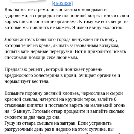
[450x338]
Как бы мы не стремились оставаться молодыми и
здоровыми, а сприродой не поспоришь: возраст вносит свои
коррективы в состояние организма. К тому же есть вещи, на
которые мы повлиять не можем. Я имею ввиду экологию.
Любой житель большого города вынужден пить воду ,
которая течет из крана, дышать загазованным воздухом,
испытывать нервные перегрузки. Вот и приходится искать
способыми помощи себе любимым.
Предлагаю рецепт , который понижает уровень
вредоносного холестерина в крови, очищает организм и
нормализует вес тела.
Возьмите поровну овсяный хлопьев, чернослива и сырой
красной свеклы, натертой на крупной терке, залейте 6
стаканами кипятка и поставьте варить на маленький огонь
на 15 минут. Готовый отвар процедите и выпейте сколько
сможите за два часа до сна.
Гущу из отвара съешьте на завтрак. Если устраивать
разгрузочный день раз в неделю на этом супчике, вы