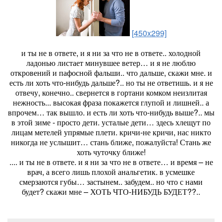
[450x299]
и ты не в ответе, и я ни за что не в ответе.. холодной
ладонью листает минувшее ветер… и я не люблю
откровений и пафосной фальши.. что дальше, скажи мне. и
есть ли хоть что-нибудь дальше?.. но ты не ответишь. и я не
отвечу, конечно.. свернется в гортани комком неизлитая
нежность... высокая фраза покажется глупой и лишней.. а
впрочем… так вышло. и есть ли хоть что-нибудь выше?.. мы
в этой зиме - просто дети. усталые дети… здесь хлещут по
лицам метелей упрямые плети. кричи-не кричи, нас никто
никогда не услышит… стань ближе, пожалуйста! Стань же
хоть чуточку ближе!
.... и ты не в ответе. и я ни за что не в ответе… и время – не
врач, а всего лишь плохой анальгетик. в усмешке
смерзаются губы… застынем.. забудем.. но что с нами
будет? скажи мне – ХОТЬ ЧТО-НИБУДЬ БУДЕТ??..