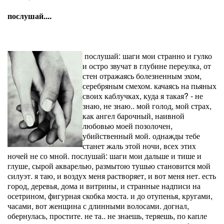
послушай....
послушай: шаги мои странно и гулко
и остро звучат в глубине переулка, от
стен отражаясь болезненным эхом,
серебряным смехом. качаясь на пьяных
своих каблучках, куда я такая? - не
знаю, не знаю.. мой голод, мой страх,
как ангел барочный, наивной
любовью моей позолочен,
убийственный мой. однажды тебе
станет жаль этой ночи, всех этих
ночей не со мной. послушай: шаги мои дальше и тише и
глуше, сырой акварелью, размытою тушью становится мой
силуэт. я таю, и воздух меня растворяет, и вот меня нет. есть
город, деревья, дома и витрины, и странные надписи на
осетрином, фигурная скобка моста. и до отупенья, кругами,
часами, вот женщина с длинными волосами. догнал,
обернулась, простите. не та.. не знаешь, теряешь, по капле