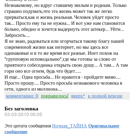
Незнакомому, но вдруг ставшему милым и родным. Только
страшно подумать,что эта жизнь может так же легко
прерваться,как и жизнь реальная. Человек уйдет просто
так... Просто ему ты не нужна... И вот уже нам становится
больно, обидно и хочется выдернуть этот штекер... Уйти...
Забросить....
Я не знаю, радоваться или огорчаться такому благу нашей
современной жизни как интернет, но мы здесь все
одинаковые и в то же время все разные. Инет похож на
"групповую исповедальню",где мы готовы за слово от
приятного собеседника открыть свою душу... А там... А там
гори оно все огнем, будь что будет.....
И еще... Одна просьба... Не нравится - пройдите мимо....
Просто прошу.... Просто просьба незнакомого человека в
сети, одного из миллиона....
комментарии: 0
понравилось!
вверх^
к полной версии
Без заголовка
03-03-2010 00:05
Это цитата сообщения
Ночная_ТАЙНА
Оригинальное
сообщение