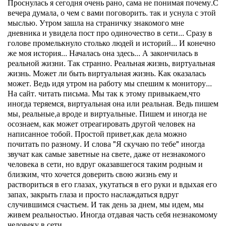
Проснулась я сегодня очень рано, сама не понимая почему.С
вечера думала, о чем с вами поговорить. так и уснула с этой
мыслью. Утром зашла на страничку знакомого мне
дневника и увидела пост про одиночество в сети... Сразу в
голове промелькнуло столько людей и историй... И конечно
же моя история... Началась она здесь... А закончилась в
реальной жизни. Так странно. Реальная жизнь, виртуальная
жизнь. Может ли быть виртуальная жизнь. Как оказалась
может. Ведь идя утром на работу мы спешим к монитору...
На сайт. читать письма. Мы так к этому привыкаем,что
иногда теряемся, виртуальная она или реальная. Ведь пишем
мы, реальные,а вроде и виртуальные. Пишем и иногда не
осознаем, как может отреагировать другой человек на
написанное тобой. Простой привет,как дела можно
почитать по разному. И слова "Я скучаю по тебе" иногда
звучат как самые заветные на свете, даже от незнакомого
человека в сети, но вдруг оказавшегося таким родным и
близким, что хочется доверить свою жизнь ему и
раствориться в его глазах, укутаться в его руки и вдыхая его
запах, закрыть глаза и просто наслаждаться вдруг
случившимся счастьем. И так день за днем, мы идем, мы
живем реальностью. Иногда отдавая часть себя незнакомому
человеку в сети.