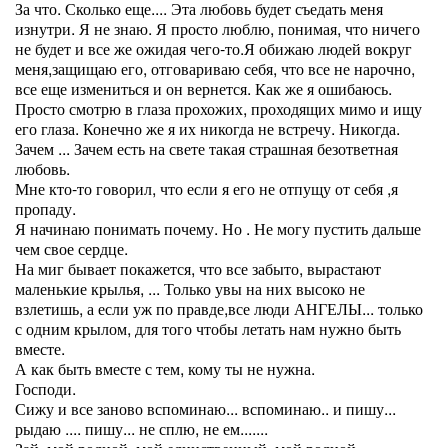
За что. Сколько еще.... Эта любовь будет съедать меня
изнутри. Я не знаю. Я просто люблю, понимая, что ничего
не будет и все же ожидая чего-то.Я обижаю людей вокруг
меня,защищаю его, отговариваю себя, что все не нарочно,
все еще измениться и он вернется. Как же я ошибаюсь.
Просто смотрю в глаза прохожих, проходящих мимо и ищу
его глаза. Конечно же я их никогда не встречу. Никогда.
Зачем ... Зачем есть на свете такая страшная безответная
любовь.
Мне кто-то говорил, что если я его не отпущу от себя ,я
пропаду.
Я начинаю понимать почему. Но . Не могу пустить дальше
чем свое сердце.
На миг бывает покажется, что все забыто, вырастают
маленькие крылья, ... Только увы на них высоко не
взлетишь, а если уж по правде,все люди АНГЕЛЫ... только
с одним крылом, для того чтобы летать нам нужно быть
вместе.
А как быть вместе с тем, кому ты не нужна.
Господи.
Сижу и все заново вспоминаю... вспоминаю.. и пишу...
рыдаю .... пишу... не сплю, не ем.......