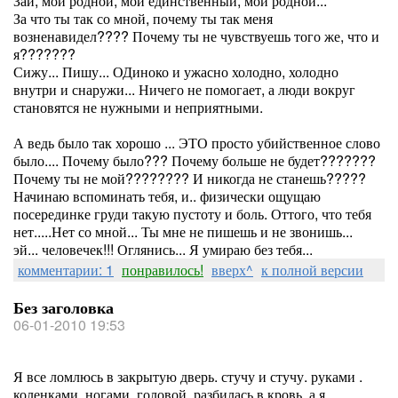
Зай, мой родной, мой единственный, мой родной...
За что ты так со мной, почему ты так меня
возненавидел???? Почему ты не чувствуешь того же, что и
я???????
Сижу... Пишу... ОДиноко и ужасно холодно, холодно
внутри и снаружи... Ничего не помогает, а люди вокруг
становятся не нужными и неприятными.
А ведь было так хорошо ... ЭТО просто убийственное слово
было.... Почему было??? Почему больше не будет???????
Почему ты не мой???????? И никогда не станешь?????
Начинаю вспоминать тебя, и.. физически ощущаю
посерединке груди такую пустоту и боль. Оттого, что тебя
нет.....Нет со мной... Ты мне не пишешь и не звонишь...
эй... человечек!!! Оглянись... Я умираю без тебя...
комментарии: 1
понравилось!
вверх^
к полной версии
Без заголовка
06-01-2010 19:53
Я все ломлюсь в закрытую дверь. стучу и стучу. руками .
коленками. ногами. головой. разбилась в кровь. а я