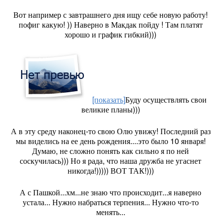
Вот например с завтрашнего дня ищу себе новую работу!
пофиг какую! )) Наверно в Макдак пойду ! Там платят
хорошо и график гибкий)))
[показать]
Буду осуществлять свои
великие планы)))
А в эту среду наконец-то свою Олю увижу! Последний раз
мы виделись на ее день рождения....это было 10 января!
Думаю, не сложно понять как сильно я по ней
соскучилась))) Но я рада, что наша дружба не угаснет
никогда!))))) ВОТ ТАК!)))
А с Пашкой...хм...не знаю что происходит...я наверно
устала... Нужно набраться терпения... Нужно что-то
менять...