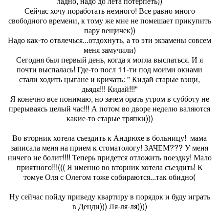
ладно, надо до лета потерпеть))
Сейчас хочу поработать немного! Все равно много
свободного времени, к тому же мне не помешает прикупить
пару вещичек))
Надо как-то отвлечься...отдохнуть, а то эти экзамены совсем
меня замучили)
Сегодня был первый день, когда я могла выспаться. И я
почти выспалась! Где-то посл 11-ти под моими окнами
стали ходить цыгане и кричать: " Кидай старые вэщи,
дьядя!!! Кидай!!!"
Я конечно все понимаю, но зачем орать утром в субботу не
прерываясь целый час!!! А потом во дворе неделю валяются
какие-то старые тряпки)))
Во вторник хотела съездить к Андрюхе в больницу! мама
записала меня на прием к стоматологу! ЗАЧЕМ??? У меня
ничего не болит!!!! Теперь придется отложить поездку! Мало
приятного!!!((( Я именно во вторник хотела съездить! К
томуе Оля с Олегом тоже собираются...так обидно(
Ну сейчас пойду приведу квартиру в порядок и буду играть
в Денди))) Ля-ля-ля))))