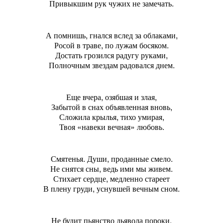
Привыкшим рук чужих не замечать.
А помнишь, гнался вслед за облаками,
Росой в траве, по лужам босяком.
Достать грозился радугу руками,
Полночным звездам радовался днем.
Еще вчера, озябшая и злая,
Забытой в снах объявленная вновь,
Сложила крылья, тихо умирая,
Твоя «навеки вечная» любовь.
Смятенья. Души, проданные смело.
Не снятся сны, ведь ими мы живем.
Стихает сердце, медленно стареет
В плену груди, уснувшей вечным сном.
Не будит пьянство дьявола пороки,