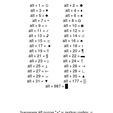
alt + 1 = ☺ alt + 2 = ☻
alt + 3 = ♥ alt + 4 = ♦
alt + 5 = ♣ alt + 6 = ♠
alt + 7 = • alt + 8 = ◘
alt + 9 = ○ alt + 10 = ◙
alt + 11 = ♂ alt + 12 = ♀
alt + 13 = ♪ alt + 14 = ♫
alt + 15 = ☼ alt + 16 = ►
alt + 17 = ◄ alt + 18 = ↕
alt + 19 = ‼ alt + 20 = ¶
alt + 21 = § alt + 22 = ▬
alt + 23 = ↨ alt + 24 = ↑
alt + 25 = ↓ alt + 26 = →
alt + 27 = ← alt + 28 = ∟
alt + 29 = ↔ alt + 30 = ▲
alt + 31 = ▼ alt + 177 = ▒
alt + 987 = █
Зажимаем alt потом "+" и любую цифру ☼