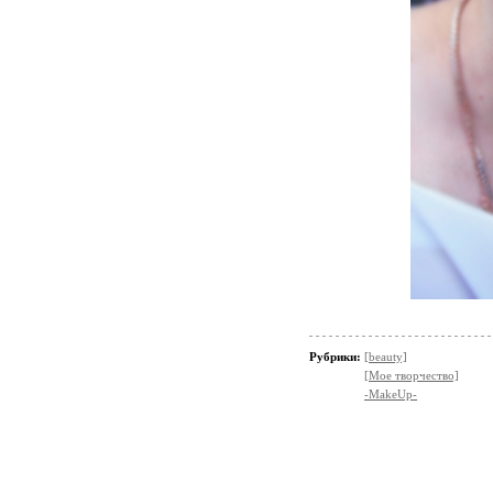
Рубрики:
[beauty]
[Мое творчество]
-MakeUp-