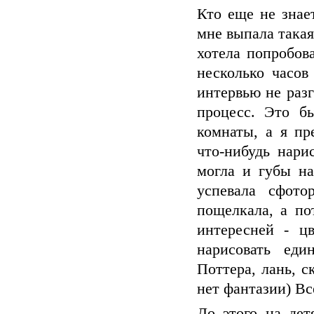
Кто еще не знае
мне выпала такая
хотела попробов
несколько часов
интервью не разг
процесс. Это б
комнаты, а я пр
что-нибудь нари
могла и губы на
успевала сфото
пощелкала, а по
интересней - ц
нарисовать еди
Поттера, лань, с
нет фантазии) Вс
До этого на дет