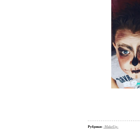
Рубрики:
-MakeUp-