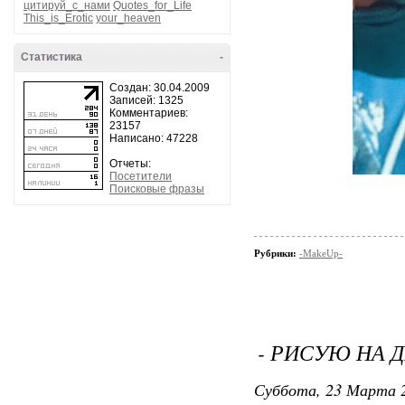
цитируй_с_нами
Quotes_for_Life
This_is_Erotic
your_heaven
Статистика
-
Создан: 30.04.2009
Записей: 1325
Комментариев:
23157
Написано: 47228
Отчеты:
Посетители
Поисковые фразы
Рубрики:
-MakeUp-
- РИСУЮ НА Д
Суббота, 23 Марта 2