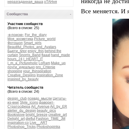
никогда не дости
неразгаданная_ваша
оТАНня
Все меняется. И 
Сообщества
-
Участник сообществ
(Всего в списке: 25)
-в-поиске-
For_the_diary
Моя_косметика
Picture_world
Фотошоп
Smart_girls
Beautiful_Photos_and_Avatars
Бьюти_блог
enjoy_this
behind the
curtain
Snorris_Band
flaaat
hand_made
hours_24
I_HEART_IT
I_m_a_Pictureholic
LoRam
Make_up
почти_идеально
pro_Chtenie
shopping
your_thinspiration
Creative_Designs
Inspiration_Zone
inspired_by_beauty
Читатель сообществ
(Всего в списке: 24)
design_club
псевдо_мысли
Цитаты-
из-книг
Style_icons
фаворит-
Стратосфера
Art_Avenue
Art_by_ER
atelier_du_design
beauty_pics
Bookislove
bright_breeze
creative_art
Delight_art
dieflut
Fashion_TIME_JM
inspiration-co
Live__ART
Photoshop_Tricks
Photoshopinka