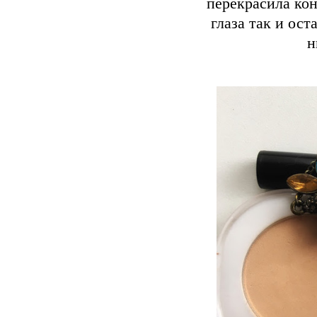
перекрасила кон
глаза так и ост
н