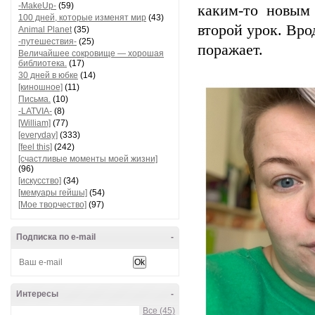
-MakeUp-
(59)
каким-то новым
100 дней, которые изменят мир
(43)
второй урок. Вро
Animal Planet
(35)
-путешествия-
(25)
поражает.
Величайшее сокровище — хорошая
библиотека.
(17)
30 дней в юбке
(14)
[киношное]
(11)
Письма.
(10)
-LATVIA-
(8)
[William]
(77)
[everyday]
(333)
[feel this]
(242)
[счастливые моменты моей жизни]
(96)
[искусство]
(34)
[мемуары гейшы]
(54)
[Мое творчество]
(97)
Подписка по e-mail
-
Интересы
-
Все (45)