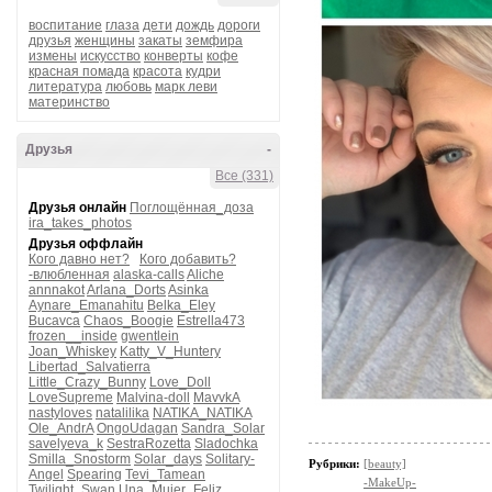
воспитание
глаза
дети
дождь
дороги
друзья
женщины
закаты
земфира
измены
искусство
конверты
кофе
красная помада
красота
кудри
литература
любовь
марк леви
материнство
Друзья
-
Все (331)
Друзья онлайн
Поглощённая_доза
ira_takes_photos
Друзья оффлайн
Кого давно нет?
Кого добавить?
-влюбленная
alaska-calls
Aliche
annnakot
Arlana_Dorts
Asinka
Aynare_Emanahitu
Belka_Eley
Bucavca
Chaos_Boogie
Estrella473
frozen__inside
gwentlein
Joan_Whiskey
Katty_V_Huntery
Libertad_Salvatierra
Little_Crazy_Bunny
Love_Doll
LoveSupreme
Malvina-doll
MavvkA
nastyloves
natalilika
NATIKA_NATIKA
Ole_AndrA
OngoUdagan
Sandra_Solar
savelyeva_k
SestraRozetta
Sladochka
Smilla_Snostorm
Solar_days
Solitary-
Рубрики:
[beauty]
Angel
Spearing
Tevi_Tamean
-MakeUp-
Twilight_Swan
Una_Mujer_Feliz