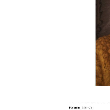
Рубрики:
-MakeUp-