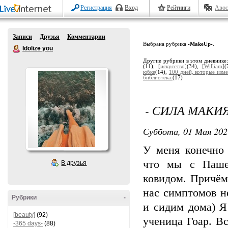
Регистрация
Вход
Рейтинги
Авос
Записи
Друзья
Комментарии
Выбрана рубрика
-MakeUp-
.
Idolize you
Другие рубрики в этом дневнике
(11),
[искусство]
(34),
[William]
(
юбке
(14),
100 дней, которые изм
библиотека.
(17)
- СИЛА МАКИ
Суббота, 01 Мая 202
У меня конечно 
что мы с Паше
В друзья
ковидом. Причём 
нас симптомов н
Рубрики
-
и сидим дома) Я
[beauty]
(92)
ученица Гоар. Вс
-365 days-
(88)