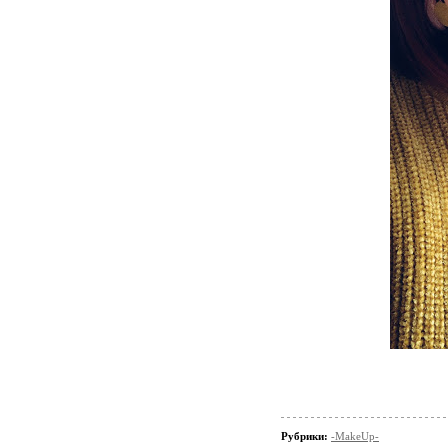
Рубрики:
-MakeUp-