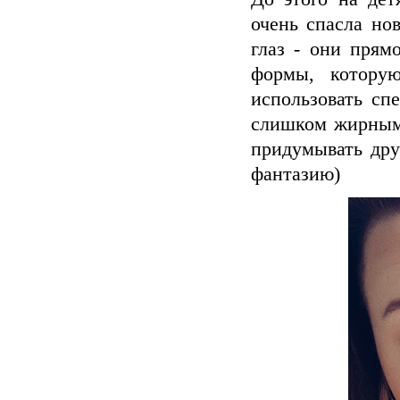
очень спасла но
глаз - они прям
формы, котору
использовать сп
слишком жирными
придумывать дру
фантазию)