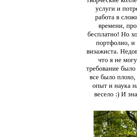
творческие колле
услуги и потр
работа в слож
времени, про
бесплатно! Но х
портфолио, и 
визажиста. Недов
что я не мог
требование было
все было плохо,
опыт и наука н
весело :) И з