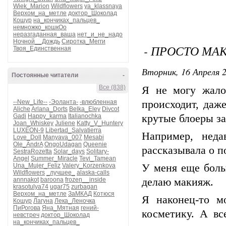
Wiek_Marion
Wildflowers
ya_klassnaya
Верхом_на_метле
доктор_Шоколад
Кошур
на_кончиках_пальцев_
немножко_кошкОо
неразгаданная_ваша
нет_и_не_надо
Ночной__Дождь
Сиротка_Мегги
- ПРОСТО МА
Твоя_Единственная
Вторник, 16 Апреля 2
Постоянные читатели
-
Все (838)
Я не могу жало
--New_Life--
-Эоланта-
-влюбленная
происходит, даж
Aliche
Arlana_Dorts
Belka_Eley
Divcot
Gadi
Happy_karma
Italianochka
крутые блоеры з
Joan_Whiskey
Juliene
Katty_V_Huntery
LUXEON-9
Libertad_Salvatierra
Например, неда
Love_Doll
Manyava_007
Mesabi
Ole_AndrA
OngoUdagan
Queenie
рассказывала о 
SestraRozetta
Solar_days
Solitary-
Angel
Summer_Miracle
Tevi_Tamean
Una_Mujer_Feliz
Valery_Korzenkova
У меня еще боль
Wildflowers
_лучшее_
alaska-calls
annnakot
baroona
frozen__inside
делаю макияж.
krasotulya74
ugar75
zurbagan
Верхом_на_метле
ЗаМКАД
Котюся
Я наконец-то м
Кошур
Лагуна
Лека_Леночка
ПиРогова
Яна_Мятная
гений-
косметику. А вс
невстреч
доктор_Шоколад
на_кончиках_пальцев_