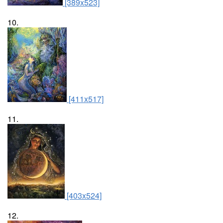
[389x523]
10.
[411x517]
11.
[403x524]
12.