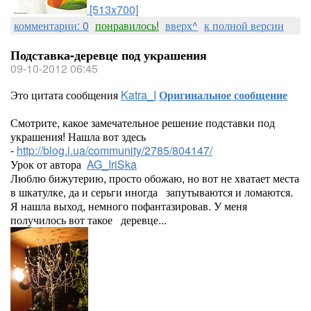
[513x700]
комментарии: 0
понравилось!
вверх^
к полной версии
Подставка-деревце под украшения
09-10-2012 06:45
Это цитата сообщения
Katra_I
Оригинальное сообщение
Смотрите, какое замечательное решение подставки под
украшения! Нашла вот здесь
-
http://blog.i.ua/community/2785/804147/
Урок от автора
AG_IriSka
Люблю бижутерию, просто обожаю, но вот не хватает места
в шкатулке, да и серьги иногда запутываются и ломаются.
Я нашла выход, немного пофантазировав. У меня
получилось вот такое деревце...