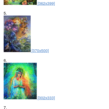
[362x399]
5.
[370x500]
6.
[302x333]
7.