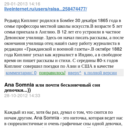
29-01-2013 14:16
liveinternet.ru/users/raisa...258474477/
Редьярд Киплинг родился в Бомбее 30 декабря 1865 года в
семье профессора местной школы искусств.В возрасте 5 лет
семья приехала в Англию. В 12 лет его устроили в частное
Девонское училище. Здесь он начал писать рассказы, а после
окончания училища отец нашёл сыну работу журналиста в
редакции «Гражданской и военной газеты».В октябре 1882
года Киплинг уехал как журналист в Индию, а в свободное
время он пишет рассказы и стихи. С середины 80-х годов
Киплинг совершил поездки по Азии и США в качестве
комментарии: 0
понравилось!
вверх^
к полной версии
Ana Somnia или почти бесконечный сон
девочки...))
28-10-2012 14:33
Каждый из нас, хотя бы раз, думал о том, что снится по
ночам другим. Ana Somnia - это ниточка, которая ведет нас
в сюрреалистичные и очень графичные сны одной девочки,