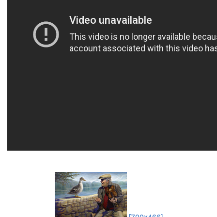
[700x466]