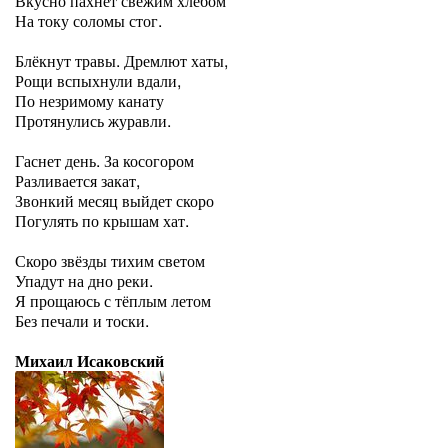
Вкусно пахнет свежим хлебом
На току соломы стог.
Блёкнут травы. Дремлют хаты,
Рощи вспыхнули вдали,
По незримому канату
Протянулись журавли.
Гаснет день. За косогором
Разливается закат,
Звонкий месяц выйдет скоро
Погулять по крышам хат.
Скоро звёзды тихим светом
Упадут на дно реки.
Я прощаюсь с тёплым летом
Без печали и тоски.
Михаил Исаковский