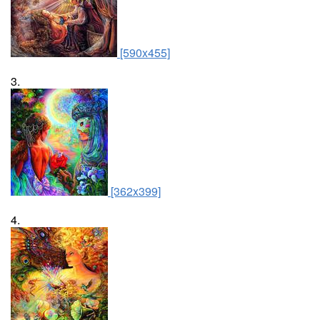
[590x455]
3.
[362x399]
4.